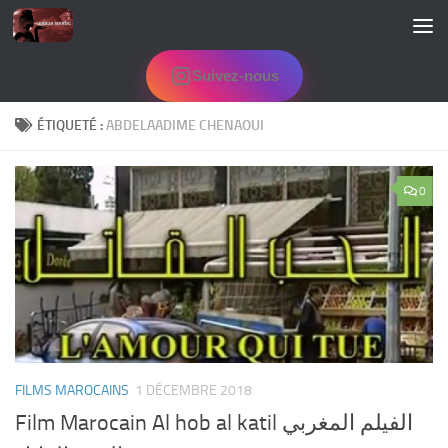
Skip to content
Suivez-nous
ÉTIQUETÉ :
ABDELAADIME CHENAOUI
0
FILMS MAROCAINS
1 DÉCEMBRE 2018
Film Marocain Al hob al katil الفيلم المغربي