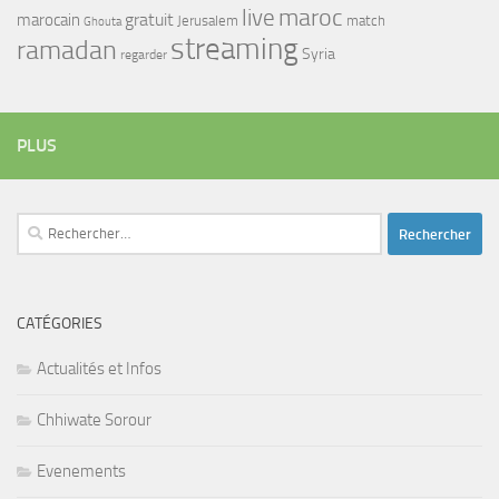
maroc
live
gratuit
marocain
Jerusalem
match
Ghouta
streaming
ramadan
Syria
regarder
PLUS
Rechercher :
CATÉGORIES
Actualités et Infos
Chhiwate Sorour
Evenements