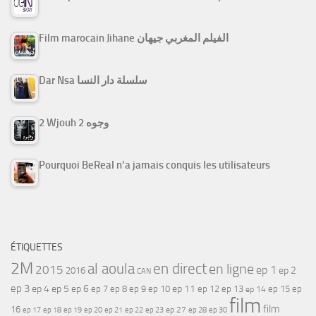
Film marocain Jihane الفيلم المغربي جيهان
Dar Nsa سلسلة دار النسا
2 Wjouh 2 وجوه
Pourquoi BeReal n’a jamais conquis les utilisateurs
ÉTIQUETTES
2M
al aoula
en direct
en ligne
2015
ep 1
ep 2
2016
CAN
ep 3
ep 4
ep 5
ep 6
ep 7
ep 11
ep 8
ep 9
ep 10
ep 12
ep 13
ep 15
ep
ep 14
film
film
16
ep 17
ep 21
ep 27
ep 18
ep 19
ep 20
ep 22
ep 23
ep 28
ep 30