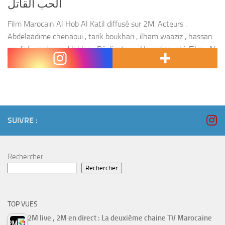
الحب القاتل
Film Marocain Al Hob Al Katil diffusé sur 2M. Acteurs :
Abdelaadime chenaoui , tarik boukhari , ilham waaziz , hassan
mediaf , mohamed laklaa . Réalisateur : Hamid zoughi. Film : Al
hob...
SUIVRE :
Rechercher
Rechercher
TOP VUES
2M live , 2M en direct : La deuxième chaine TV Marocaine