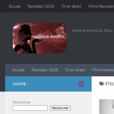
Accueil
Ramadan 2026
TV en direct
Films Marocain
Skip to content
Séries et émissions, films, 
Accueil
Ramadan 2026
TV en direct
Films Maroc
SUIVRE :
ÉTIQ
Rechercher
Rechercher