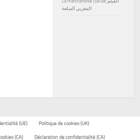
La marchandise (Sel3a) الفيلم
المغربي السلعة
entialité (UE)
Politique de cookies (UK)
cookies (CA)
Déclaration de confidentialité (CA)