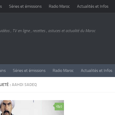
s
Séries et émissions
Radio Maroc
Actualités et Infos
vidéos , TV en ligne , recettes , astuces et actualité du Maroc
ains
Séries et émissions
Radio Maroc
Actualités et Infos
UETÉ :
AAHDI SADEQ
0