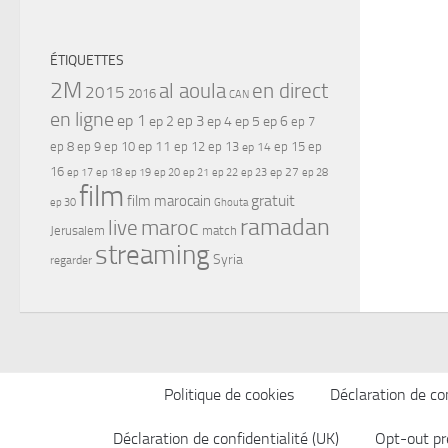
ÉTIQUETTES
2M
al aoula
en direct
2015
2016
CAN
en ligne
ep 1
ep 3
ep 2
ep 4
ep 5
ep 6
ep 7
ep 11
ep 8
ep 9
ep 10
ep 12
ep 13
ep 15
ep
ep 14
16
ep 17
ep 21
ep 27
ep 18
ep 19
ep 20
ep 22
ep 23
ep 28
film
gratuit
film marocain
ep 30
Ghouta
ramadan
maroc
live
Jerusalem
match
streaming
Syria
regarder
Politique de cookies
Déclaration de con
Déclaration de confidentialité (UK)
Opt-out pr