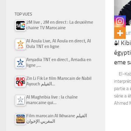
TOP VUES
2M live , 2M en direct : La deuxième
chaine TV Marocaine
ACTUALIT
Al Aoula Live, Al Aoula en direct, Al
Al Kib
Oula TNT en ligne
égypti
Arryadia TNT en direct , Arriadia en
eme s
ligne ,…
El-Kabir
Zin Li Fik Le film Marocain de Nabil
interpré
Ayouch الفيلم…
partie a
série a é
Al Maghribia live : la chaîne
marocaine qui…
Ahmed Me
Film marocain Al Ikhwane الفيلم
المغربي الإخوان