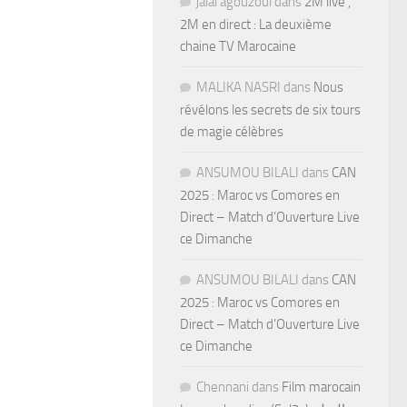
jalal agouzoul
dans
2M live ,
2M en direct : La deuxième
chaine TV Marocaine
MALIKA NASRI
dans
Nous
révélons les secrets de six tours
de magie célèbres
ANSUMOU BILALI
dans
CAN
2025 : Maroc vs Comores en
Direct – Match d’Ouverture Live
ce Dimanche
ANSUMOU BILALI
dans
CAN
2025 : Maroc vs Comores en
Direct – Match d’Ouverture Live
ce Dimanche
Chennani
dans
Film marocain