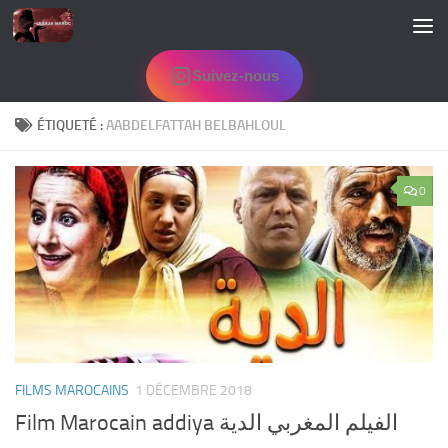
Skip to content
Suivez-nous
ÉTIQUETÉ :
AABDELFATTAH BELBAHLOUL
0
FILMS MAROCAINS
1 DÉCEMBRE 2018
Film Marocain addiya الفيلم المغربي الدية