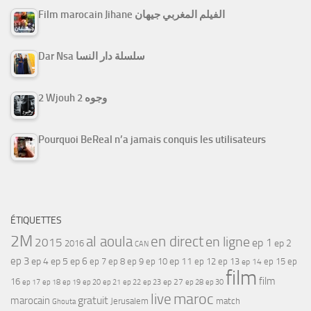
Film marocain Jihane الفيلم المغربي جيهان
Dar Nsa سلسلة دار النسا
2 Wjouh 2 وجوه
Pourquoi BeReal n’a jamais conquis les utilisateurs
ÉTIQUETTES
2M
al aoula
en direct
en ligne
2015
ep 1
ep 2
2016
CAN
ep 3
ep 4
ep 5
ep 6
ep 7
ep 11
ep 8
ep 9
ep 10
ep 12
ep 13
ep 15
ep
ep 14
film
film
16
ep 17
ep 21
ep 27
ep 18
ep 19
ep 20
ep 22
ep 23
ep 28
ep 30
maroc
live
gratuit
marocain
Jerusalem
match
Ghouta