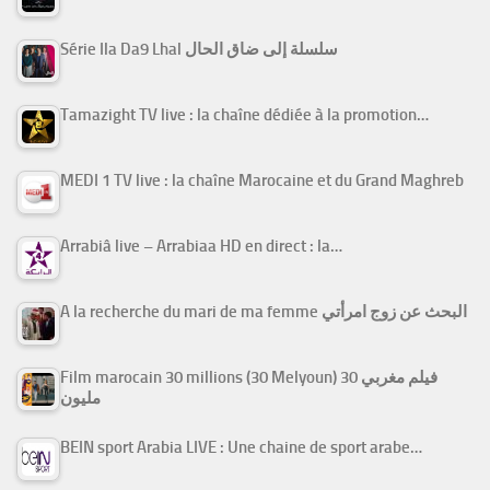
Série Ila Da9 Lhal سلسلة إلى ضاق الحال
Tamazight TV live : la chaîne dédiée à la promotion…
MEDI 1 TV live : la chaîne Marocaine et du Grand Maghreb
Arrabiâ live – Arrabiaa HD en direct : la…
A la recherche du mari de ma femme البحث عن زوج امرأتي
Film marocain 30 millions (30 Melyoun) فيلم مغربي 30
مليون
BEIN sport Arabia LIVE : Une chaine de sport arabe…