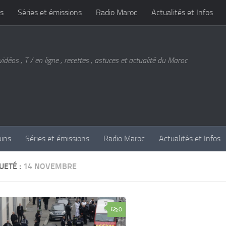
s
Séries et émissions
Radio Maroc
Actualités et Infos
vidéos , TV en ligne , recettes , astuces et actualité du Maroc
ains
Séries et émissions
Radio Maroc
Actualités et Infos
UETÉ :
14 NOVEMBRE
0