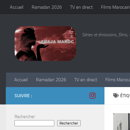
Accueil
Ramadan 2026
TV en direct
Films Marocain
Skip to content
Séries et émissions, films, 
Accueil
Ramadan 2026
TV en direct
Films Maroc
SUIVRE :
ÉTIQ
Rechercher
Rechercher