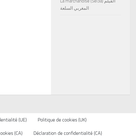
La marchandise (Sel3a) الفيلم
المغربي السلعة
entialité (UE)
Politique de cookies (UK)
cookies (CA)
Déclaration de confidentialité (CA)