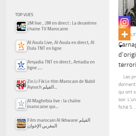
TOP VUES
2M live , 2M en direct : La deuxième
chaine TV Marocaine
ACTUALIT
Al Aoula Live, Al Aoula en direct, Al
Carnag
Oula TNT en ligne
d’orig
Arryadia TNT en direct , Arriadia en
terror
ligne ,…
Les pre
Zin Li Fik Le film Marocain de Nabil
donnent 
Ayouch الفيلم…
qui ont 
soir. L’u
Al Maghribia live : la chaîne
marocaine qui…
fiché S....
Film marocain Al Ikhwane الفيلم
المغربي الإخوان