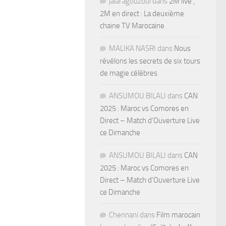
jalal agouzoul
dans
2M live ,
2M en direct : La deuxième
chaine TV Marocaine
MALIKA NASRI
dans
Nous
révélons les secrets de six tours
de magie célèbres
ANSUMOU BILALI
dans
CAN
2025 : Maroc vs Comores en
Direct – Match d’Ouverture Live
ce Dimanche
ANSUMOU BILALI
dans
CAN
2025 : Maroc vs Comores en
Direct – Match d’Ouverture Live
ce Dimanche
Chennani
dans
Film marocain