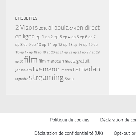
ÉTIQUETTES
2M
al aoula
en direct
2015
2016
CAN
en ligne
ep 1
ep 3
ep 2
ep 4
ep 5
ep 6
ep 7
ep 11
ep 8
ep 9
ep 10
ep 12
ep 13
ep 15
ep
ep 14
16
ep 17
ep 21
ep 27
ep 18
ep 19
ep 20
ep 22
ep 23
ep 28
film
gratuit
film marocain
ep 30
Ghouta
ramadan
maroc
live
Jerusalem
match
streaming
Syria
regarder
Politique de cookies
Déclaration de con
Déclaration de confidentialité (UK)
Opt-out pr