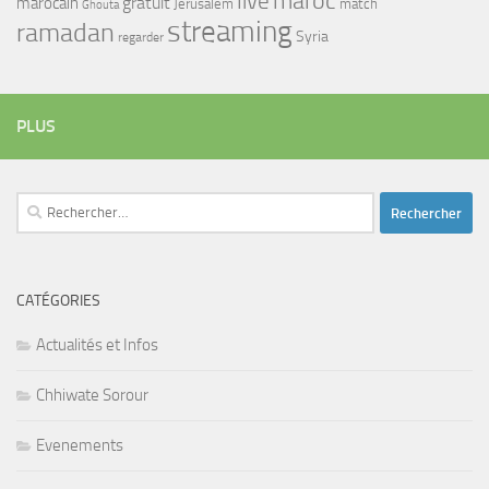
maroc
live
gratuit
marocain
Jerusalem
match
Ghouta
streaming
ramadan
Syria
regarder
PLUS
Rechercher :
CATÉGORIES
Actualités et Infos
Chhiwate Sorour
Evenements