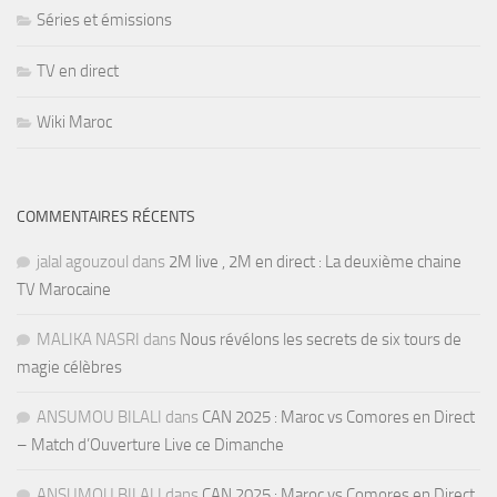
Séries et émissions
TV en direct
Wiki Maroc
COMMENTAIRES RÉCENTS
jalal agouzoul
dans
2M live , 2M en direct : La deuxième chaine
TV Marocaine
MALIKA NASRI
dans
Nous révélons les secrets de six tours de
magie célèbres
ANSUMOU BILALI
dans
CAN 2025 : Maroc vs Comores en Direct
– Match d’Ouverture Live ce Dimanche
ANSUMOU BILALI
dans
CAN 2025 : Maroc vs Comores en Direct