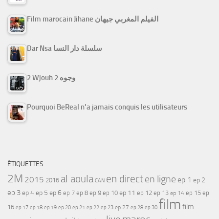
Film marocain Jihane الفيلم المغربي جيهان
Dar Nsa سلسلة دار النسا
2 Wjouh 2 وجوه
Pourquoi BeReal n’a jamais conquis les utilisateurs
ÉTIQUETTES
2M
al aoula
en direct
en ligne
2015
ep 1
ep 2
2016
CAN
ep 3
ep 4
ep 5
ep 6
ep 7
ep 11
ep 8
ep 9
ep 10
ep 12
ep 13
ep 15
ep
ep 14
film
film
16
ep 17
ep 21
ep 27
ep 18
ep 19
ep 20
ep 22
ep 23
ep 28
ep 30