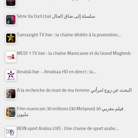
Série Ila Da9 Lhal سلسلة إلى ضاق الحال
Tamazight TV live : la chaîne dédiée à la promotion…
MEDI 1 TV live : la chaîne Marocaine et du Grand Maghreb
Arrabiâ live – Arrabiaa HD en direct : la…
A la recherche du mari de ma femme البحث عن زوج امرأتي
Film marocain 30 millions (30 Melyoun) فيلم مغربي 30
مليون
BEIN sport Arabia LIVE : Une chaine de sport arabe…