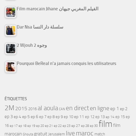
Film marocain Jihane الفيلم المغربي جيهان
Dar Nsa سلسلة دار النسا
2 Wjouh 2 وجوه
Pourquoi BeReal n’a jamais conquis les utilisateurs
ÉTIQUETTES
2M
al aoula
en direct
en ligne
2015
ep 1
ep 2
2016
CAN
ep 3
ep 4
ep 5
ep 6
ep 7
ep 11
ep 8
ep 9
ep 10
ep 12
ep 13
ep 15
ep
ep 14
film
film
16
ep 17
ep 21
ep 27
ep 18
ep 19
ep 20
ep 22
ep 23
ep 28
ep 30
maroc
live
gratuit
marocain
Jerusalem
match
Ghouta