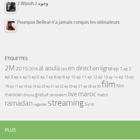
2 Wjouh 2 وجوه
Pourquoi BeReal n’a jamais conquis les utilisateurs
ÉTIQUETTES
2M
al aoula
en direct
en ligne
2015
ep 1
ep 2
2016
CAN
ep 3
ep 4
ep 5
ep 6
ep 7
ep 11
ep 8
ep 9
ep 10
ep 12
ep 13
ep 15
ep
ep 14
film
film
16
ep 17
ep 21
ep 27
ep 18
ep 19
ep 20
ep 22
ep 23
ep 28
ep 30
maroc
live
gratuit
marocain
Jerusalem
match
Ghouta
streaming
ramadan
Syria
regarder
PLUS