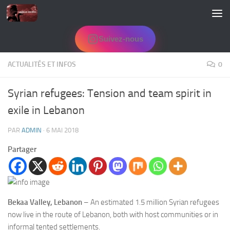
Skip to content
Suivez-nous
ACTUALITÉS ET INFOS
0
Syrian refugees: Tension and team spirit in
exile in Lebanon
PAR
ADMIN
·
6 MAI 2018
Partager
Bekaa Valley, Lebanon
–
An estimated 1.5 million Syrian refugees
now live in the route of Lebanon, both with host communities or in
informal tented settlements.