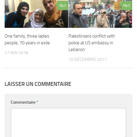
0
0
One family, three ladies
Palestinians conflict with
people, 70 years in exile
police at US embassy in
Lebanon
27 MAI 2018
10 DÉCEMBRE 2017
LAISSER UN COMMENTAIRE
Commentaire
*