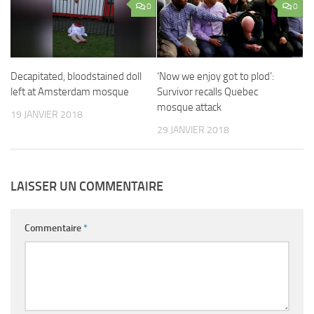
0
0
Decapitated, bloodstained doll
‘Now we enjoy got to plod’:
left at Amsterdam mosque
Survivor recalls Quebec
mosque attack
19 JANVIER 2018
29 JANVIER 2018
LAISSER UN COMMENTAIRE
Commentaire
*