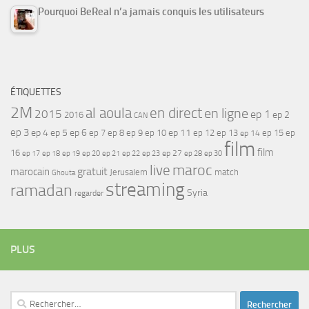
Pourquoi BeReal n’a jamais conquis les utilisateurs
ÉTIQUETTES
2M
al aoula
en direct
en ligne
2015
ep 1
ep 2
2016
CAN
ep 3
ep 4
ep 5
ep 6
ep 7
ep 11
ep 8
ep 9
ep 10
ep 12
ep 13
ep 15
ep
ep 14
film
film
16
ep 17
ep 21
ep 27
ep 18
ep 19
ep 20
ep 22
ep 23
ep 28
ep 30
maroc
live
gratuit
marocain
Jerusalem
match
Ghouta
streaming
ramadan
Syria
regarder
PLUS
Rechercher :