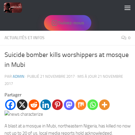
Skip to content
Suivez-nous
ACTUALITÉS ET INFOS
0
Suicide bomber kills worshippers at mosque
in Mubi
PAR
ADMIN
· PUBLIÉ
21 NOVEMBRE 2017
· MIS À JOUR
21 NOVEMBRE
2017
Partager
A blast at a mosque in Mubi, northeastern Nigeria, has killed no now
not up to 20 of us, local media reports hold acknowledged.