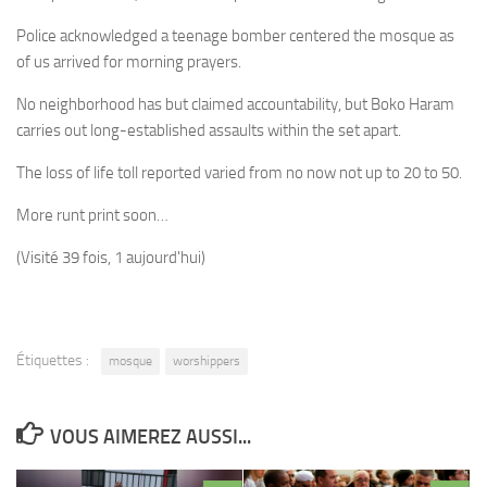
Police acknowledged a teenage bomber centered the mosque as
of us arrived for morning prayers.
No neighborhood has but claimed accountability, but Boko Haram
carries out long-established assaults within the set apart.
The loss of life toll reported varied from no now not up to 20 to 50.
More runt print soon…
(Visité 39 fois, 1 aujourd'hui)
Étiquettes :
mosque
worshippers
VOUS AIMEREZ AUSSI...