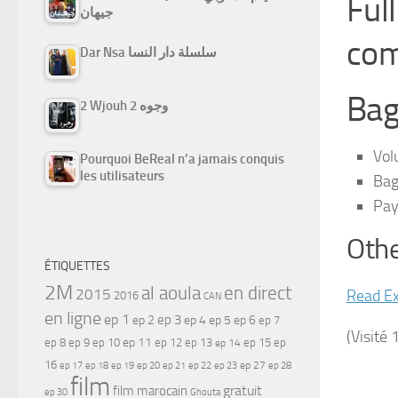
Ful
جيهان
com
Dar Nsa سلسلة دار النسا
Bag
2 Wjouh 2 وجوه
Vol
Pourquoi BeReal n’a jamais conquis
les utilisateurs
Bag
Pay
Othe
ÉTIQUETTES
2M
al aoula
en direct
2015
Read Ex
2016
CAN
en ligne
ep 1
ep 3
ep 2
ep 4
ep 5
ep 6
ep 7
(Visité 
ep 11
ep 8
ep 9
ep 10
ep 12
ep 13
ep 15
ep
ep 14
16
ep 17
ep 21
ep 27
ep 18
ep 19
ep 20
ep 22
ep 23
ep 28
film
gratuit
film marocain
ep 30
Ghouta