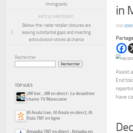
Immigrants
in 
ARTICLE PRÉCÉDENT
Below-the-radar retailer closures are
PAR
ADM
leaving substantial gaps and inserting
Partag
extra division stores at chance
Rechercher
Rechercher
Assist a
End tol
TOP VUES
reporti
2M live , 2M en direct : La deuxième
have co
chaine TV Marocaine
Al Aoula Live, Al Aoula en direct, Al
Oula TNT en ligne
Deci
Arryadia TNT en direct , Arriadia en