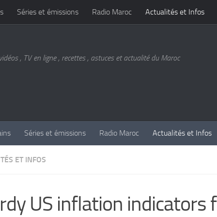
s
Séries et émissions
Radio Maroc
Actualités et Infos
vidéos , TV en ligne , recettes , astuces et actualité du Maroc
ains
Séries et émissions
Radio Maroc
Actualités et Infos
TÉS ET INFOS
rdy US inflation indicators f