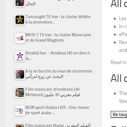
All
الحال
Tamazight TV live : la chaîne dédiée
Lex
à la promotion…
In-
ePa
MEDI 1 TV live : la chaîne Marocaine
et du Grand Maghreb
Rew
and
Arrabiâ live – Arrabiaa HD en direct :
la…
Read m
A la recherche du mari de ma femme
All
البحث عن زوج امرأتي
Film marocain 30 millions (30
The
Melyoun) فيلم مغربي 30 مليون
Wee
BEIN sport Arabia LIVE : Une chaine
de sport arabe…
Be tau
Film marocain Jihane الفيلم المغربي