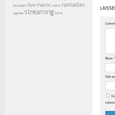
ramadan
maroc
live
Jerusalem
match
LAISS
streaming
Syria
regarder
Comm
Nom
*
Site 
En
comme