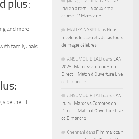
d plus:
jalal agouzoul
dans
2M live ,
2M en direct : La deuxième
chaine TV Marocaine
ing and more
MALIKA NASRI
dans
Nous
révélons les secrets de six tours
de magie célèbres
ith family, pals
ANSUMOU BILALI
dans
CAN
2025 : Maroc vs Comores en
Direct – Match d’Ouverture Live
lus:
ce Dimanche
ANSUMOU BILALI
dans
CAN
g side the FT
2025 : Maroc vs Comores en
Direct – Match d’Ouverture Live
ce Dimanche
Chennani
dans
Film marocain