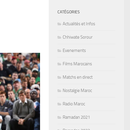
CATÉGORIES
Actualités et Infos
Chhiwate Sorour
Evenements
Films Marocains
Matchs en direct
Nostalgie Maroc
Radio Maroc
Ramadan 2021