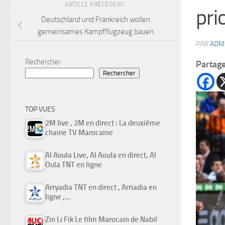
ARTICLE PRÉCÉDENT
pri
Deutschland und Frankreich wollen
gemeinsames Kampfflugzeug bauen
PAR
ADM
Rechercher
Partag
Rechercher
TOP VUES
2M live , 2M en direct : La deuxième
chaine TV Marocaine
Al Aoula Live, Al Aoula en direct, Al
Oula TNT en ligne
Arryadia TNT en direct , Arriadia en
ligne ,…
Zin Li Fik Le film Marocain de Nabil