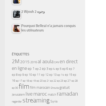
2 Wjouh 2 وجوه
Pourquoi BeReal n’a jamais conquis
les utilisateurs
ÉTIQUETTES
2M
al aoula
en direct
2015
2016
CAN
en ligne
ep 1
ep 3
ep 2
ep 4
ep 5
ep 6
ep 7
ep 11
ep 8
ep 9
ep 10
ep 12
ep 13
ep 15
ep
ep 14
16
ep 17
ep 21
ep 27
ep 18
ep 19
ep 20
ep 22
ep 23
ep 28
film
gratuit
film marocain
ep 30
Ghouta
ramadan
maroc
live
Jerusalem
match
streaming
Syria
regarder