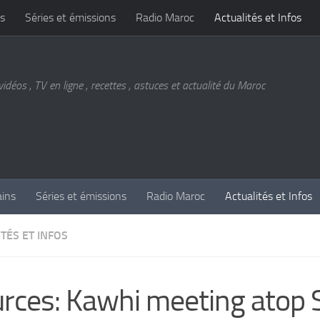
s
Séries et émissions
Radio Maroc
Actualités et Infos
vidéos , TV en ligne , recettes , astuces et actualité du Maroc
ains
Séries et émissions
Radio Maroc
Actualités et Infos
TÉS ET INFOS
rces: Kawhi meeting atop 