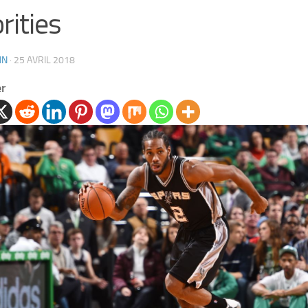
orities
IN
·
25 AVRIL 2018
er