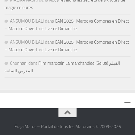
MALIKA NASRI
dans
Nous révélons les secrets de six tours de
magie célèbres
ANSUMOU BILALI
dans
CAN 2025 : Maroc vs Comores en Direct
– Match d’Ouverture Live ce Dimanche
ANSUMOU BILALI
dans
CAN 2025 : Maroc vs Comores en Direct
– Match d’Ouverture Live ce Dimanche
Chennani
dans
Film marocain La marchandise (Sel3a) الفيلم
المغربي السلعة
Fraja Maroc – Portail de tous les Marocains © 2009-2026