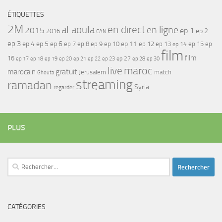
ÉTIQUETTES
2M
al aoula
en direct
en ligne
2015
ep 1
ep 2
2016
CAN
ep 3
ep 4
ep 5
ep 6
ep 7
ep 11
ep 8
ep 9
ep 10
ep 12
ep 13
ep 15
ep
ep 14
film
film
16
ep 17
ep 21
ep 27
ep 18
ep 19
ep 20
ep 22
ep 23
ep 28
ep 30
maroc
live
gratuit
marocain
Jerusalem
match
Ghouta
streaming
ramadan
Syria
regarder
PLUS
Rechercher :
CATÉGORIES