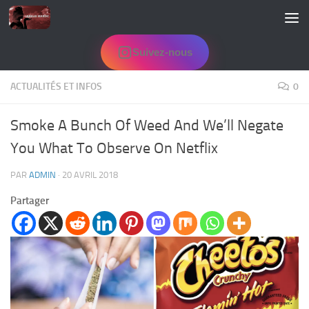
Skip to content
Suivez-nous
ACTUALITÉS ET INFOS
0
Smoke A Bunch Of Weed And We’ll Negate
You What To Observe On Netflix
PAR
ADMIN
·
20 AVRIL 2018
Partager