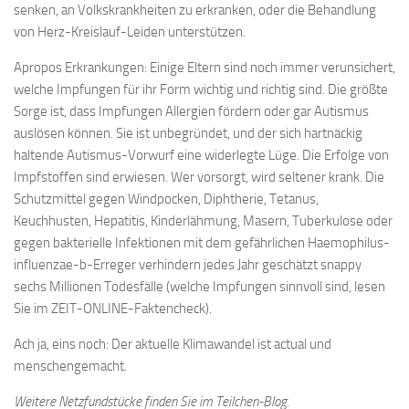
senken, an Volkskrankheiten zu erkranken, oder die Behandlung
von Herz-Kreislauf-Leiden unterstützen.
Apropos Erkrankungen: Einige Eltern sind noch immer verunsichert,
welche Impfungen für ihr Form wichtig und richtig sind. Die größte
Sorge ist, dass Impfungen Allergien fördern oder gar Autismus
auslösen können. Sie ist unbegründet, und der sich hartnäckig
haltende Autismus-Vorwurf eine widerlegte Lüge. Die Erfolge von
Impfstoffen sind erwiesen. Wer vorsorgt, wird seltener krank. Die
Schutzmittel gegen Windpocken, Diphtherie, Tetanus,
Keuchhusten, Hepatitis, Kinderlähmung, Masern, Tuberkulose oder
gegen bakterielle Infektionen mit dem gefährlichen Haemophilus-
influenzae-b-Erreger verhindern jedes Jahr geschätzt snappy
sechs Millionen Todesfälle (welche Impfungen sinnvoll sind, lesen
Sie im ZEIT-ONLINE-Faktencheck).
Ach ja, eins noch: Der aktuelle Klimawandel ist actual und
menschengemacht.
Weitere Netzfundstücke finden Sie im Teilchen-Blog.