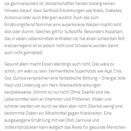
sie genmanipuliert ist. Wissenschaftler fanden bislang keinen
Hinweis darauf, dass Genfood Erkrankungen wie Krebs, Diabetes,
Autismus oder auch Allergien auslöst. Auch das zum
Ernährungsfeind Nummer eins auserkorene Weizen macht nicht
dick oder dumm. Gleiches gilt für Süßstoffe. Besonders Aspartam,
das in vielen Lebensmitteln enthalten ist, hat einen schlechten Ruf,
krebserregend ist es jedoch nicht (und Schweine wurden damit
auch nicht gemästet).
Gesund allein macht Essen allerdings auch nicht. Das wäre zu
schön, um wahr zu sein. Vermeintliche Superfoods wie Açaí, Chia,
Goji, Quinoa versprechen eine fantastische Wirkung – Energie, tolle
Haut und Linderung von Herz-Kreislauferkrankungen
beispielsweise. Stimmt so nur nicht. Ohne Zweifel sind die
Lebensmittel reich an Vitaminen und Proteinen. Vitaler und
schöner werden wir durch sie allein aber nicht. Ebenso wenig sind
bestimmte Diäten ein Allheilmittel gegen Krankheiten. Eine
ausgewogene Ernährung mit viel Obst, Gemüse und
Vollkornprodukten kann lediglich das Risiko für gesunde Menschen