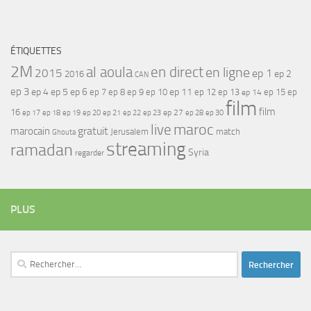
ÉTIQUETTES
2M
al aoula
en direct
en ligne
2015
ep 1
ep 2
2016
CAN
ep 3
ep 4
ep 5
ep 6
ep 7
ep 11
ep 8
ep 9
ep 10
ep 12
ep 13
ep 15
ep
ep 14
film
film
16
ep 17
ep 21
ep 27
ep 18
ep 19
ep 20
ep 22
ep 23
ep 28
ep 30
maroc
live
gratuit
marocain
Jerusalem
match
Ghouta
streaming
ramadan
Syria
regarder
PLUS
Rechercher :