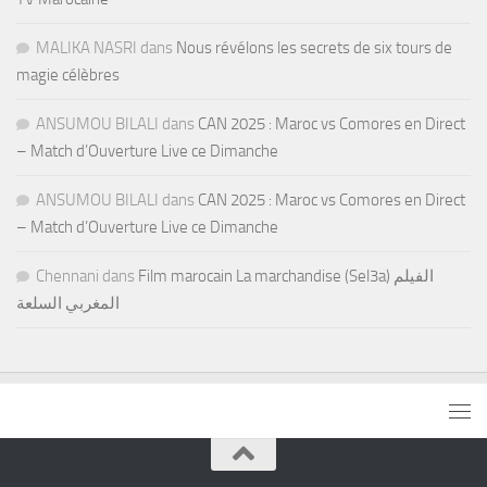
MALIKA NASRI
dans
Nous révélons les secrets de six tours de
magie célèbres
ANSUMOU BILALI
dans
CAN 2025 : Maroc vs Comores en Direct
– Match d’Ouverture Live ce Dimanche
ANSUMOU BILALI
dans
CAN 2025 : Maroc vs Comores en Direct
– Match d’Ouverture Live ce Dimanche
Chennani
dans
Film marocain La marchandise (Sel3a) الفيلم
المغربي السلعة