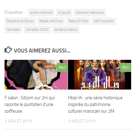
Étiquettes :
aicha mahmah
al aoula
ibtissam laaroussi
Majdouline Idrissi
Malek akhmiss
Rabie El Kati
rafik boubker
ramadan
ramadan 2022
sanaa el alaoui
VOUS AIMEREZ AUSSI...
0
0
F salon : Sitcom sur 2m qui
Hbal rih : une série historique
raconte le quotidien d’une
inspirée du patrimoine
coiffeuse
culturel marocain sur 2M .
2 JUILLET 2015
2 JUILLET 2015