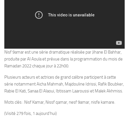
Nisf 9amar est une série dramatique réalisée par Jihane El Bahhar,
produite par Al Aoula et prévue dans la programmation du mois de
Ramadan 2022 chaque jour à 22h00.
Plusieurs acteurs et actrices de grand calibre participent à cette
série notamment Aicha Mahmah, Majdouline Idrissi, Rafik Boubker,
Rabie El Kati, Sanaa El Alaoui, Ibtissam Laaroussi et Malek Akhmiss.
Mots clés : Nisf Kamar, Nissf qamar, nesf 9amar, nisfe kamare.
(Visité 279 fois, 1 aujourd'hui)