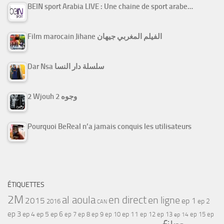
BEIN sport Arabia LIVE : Une chaine de sport arabe…
Film marocain Jihane الفيلم المغربي جيهان
Dar Nsa سلسلة دار النسا
2 Wjouh 2 وجوه
Pourquoi BeReal n’a jamais conquis les utilisateurs
ÉTIQUETTES
2M
al aoula
en direct
en ligne
2015
ep 1
ep 2
2016
CAN
ep 3
ep 4
ep 5
ep 6
ep 7
ep 11
ep 8
ep 9
ep 10
ep 12
ep 13
ep 15
ep
ep 14