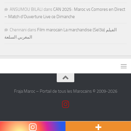
ANSUMOU BILALI
dans
CAN 2025 : Maroc vs Comores en Direct
– Match d’Ouverture Live ce Dimanche
Chennani
dans
Film marocain La marchandise (Sel3a) الفيلم
المغربي السلعة
Fraja Maroc – Portail de tous les Marocains © 2009-2026