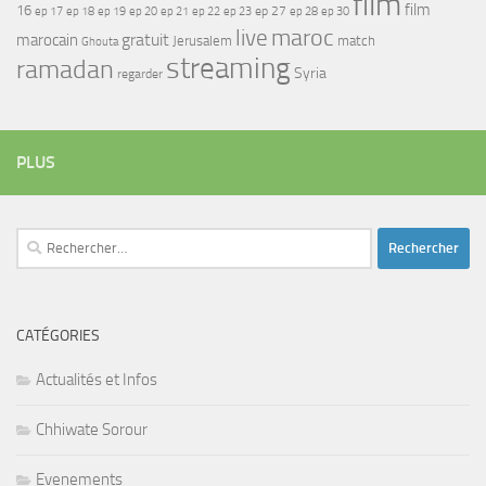
film
film
16
ep 17
ep 21
ep 27
ep 18
ep 19
ep 20
ep 22
ep 23
ep 28
ep 30
maroc
live
gratuit
marocain
Jerusalem
match
Ghouta
streaming
ramadan
Syria
regarder
PLUS
Rechercher :
CATÉGORIES
Actualités et Infos
Chhiwate Sorour
Evenements