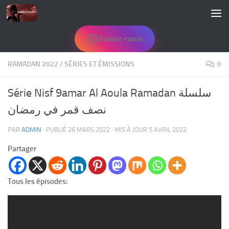
Skip to content
Suivez-nous
RAMADAN 2022
/
SÉRIES ET ÉMISSIONS
0
Série Nisf 9amar Al Aoula Ramadan سلسلة
نصف قمر في رمضان
PAR
ADMIN
· PUBLIÉ
26 MARS 2022
· MIS À JOUR
5 AVRIL 2022
Partager
Tous les épisodes: