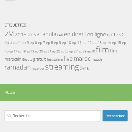
ÉTIQUETTES
2M
al aoula
en direct
en ligne
2015
ep 1
ep 2
2016
CAN
ep 3
ep 4
ep 5
ep 6
ep 7
ep 11
ep 8
ep 9
ep 10
ep 12
ep 13
ep 15
ep
ep 14
film
film
16
ep 17
ep 21
ep 27
ep 18
ep 19
ep 20
ep 22
ep 23
ep 28
ep 30
maroc
live
gratuit
marocain
Jerusalem
match
Ghouta
streaming
ramadan
Syria
regarder
PLUS
Rechercher :