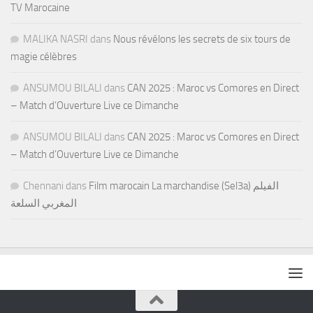
TV Marocaine
MALIKA NASRI
dans
Nous révélons les secrets de six tours de
magie célèbres
ANSUMOU BILALI
dans
CAN 2025 : Maroc vs Comores en Direct
– Match d’Ouverture Live ce Dimanche
ANSUMOU BILALI
dans
CAN 2025 : Maroc vs Comores en Direct
– Match d’Ouverture Live ce Dimanche
Chennani
dans
Film marocain La marchandise (Sel3a) الفيلم
المغربي السلعة