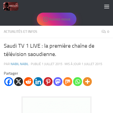
Skip to content
Suivez-nous
ACTUALITÉS ET INFOS
0
Saudi TV 1 LIVE : la première chaîne de
télévision saoudienne.
PAR
NABIL NABIL
· PUBLIÉ
1 JUILLET 2015
· MIS À JOUR
1 JUILLET 2015
Partager