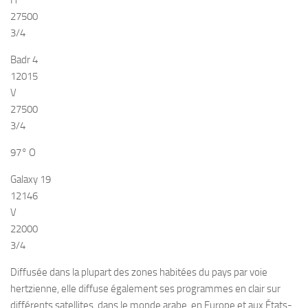
H
27500
3/4
Badr 4
12015
V
27500
3/4
97° O
Galaxy 19
12146
V
22000
3/4
Diffusée dans la plupart des zones habitées du pays par voie
hertzienne, elle diffuse également ses programmes en clair sur
différents satellites, dans le monde arabe, en Europe et aux États-