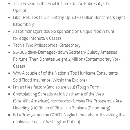
Tech Envisions the Final Initiate-Up: An Entire City (
the
Upshot
)
Libor Refuses to Die, Setting Up $370 Trillion Benchmark Fight
(
Bloomberg
)
Asset managers double spending on unique files in hunt
for edge (
Monetary Cases
)
Tech’s Two Philosophies (
Stratechery
)
96-365 days-Damaged-down Secretary Quietly Amasses
Fortune, Then Donates $eight.2 Million (
Contemporary York
Cases
)
Why A couple of of the Nation’s Top Hurricane Consultants
Sold Flood Insurance (
Within the Explore
)
I’m an files factory (and so are you) (
Tough Form
)
Cryptojacking Spreads Valid by scheme of the Web
(
Scientific American
)
nonetheless demand
The Prosperous Are
Hoarding $10 Billion of Bitcoin in Bunkers (
Bloomberg
)
Is LeBron James the GOAT? Neglect the debate. It’s asking the
unpleasant quiz. (
Washington Put up
)