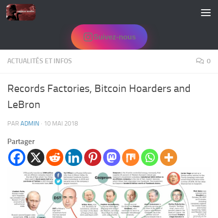
Skip to content
Suivez-nous
ACTUALITÉS ET INFOS
0
Records Factories, Bitcoin Hoarders and
LeBron
PAR
ADMIN
·
10 MAI 2018
Partager