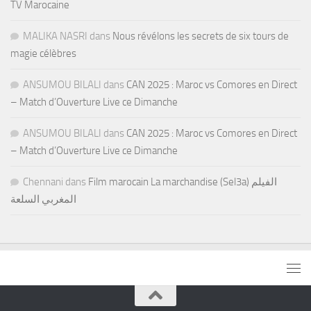
TV Marocaine
MALIKA NASRI
dans
Nous révélons les secrets de six tours de
magie célèbres
ANSUMOU BILALI
dans
CAN 2025 : Maroc vs Comores en Direct
– Match d’Ouverture Live ce Dimanche
ANSUMOU BILALI
dans
CAN 2025 : Maroc vs Comores en Direct
– Match d’Ouverture Live ce Dimanche
Chennani
dans
Film marocain La marchandise (Sel3a) الفيلم
المغربي السلعة