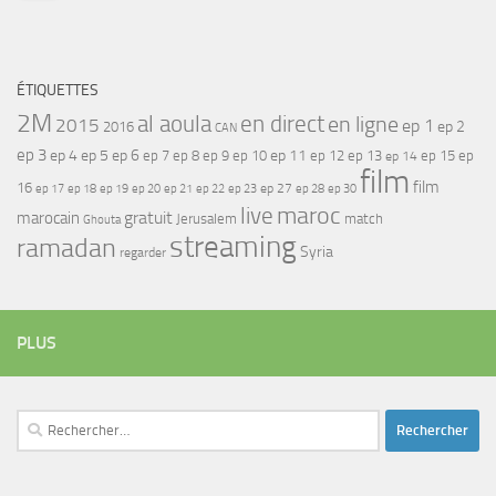
ÉTIQUETTES
2M
al aoula
en direct
en ligne
2015
ep 1
ep 2
2016
CAN
ep 3
ep 4
ep 5
ep 6
ep 7
ep 11
ep 8
ep 9
ep 10
ep 12
ep 13
ep 15
ep
ep 14
film
film
16
ep 17
ep 21
ep 27
ep 18
ep 19
ep 20
ep 22
ep 23
ep 28
ep 30
maroc
live
gratuit
marocain
Jerusalem
match
Ghouta
streaming
ramadan
Syria
regarder
PLUS
Rechercher :