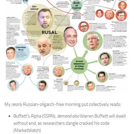
My
nearly
Russian-oligarch-free morning put collectively reads:
Buffett’s Alpha (
SSRN
);
demand also
Warren Buffett will dwell
without end, as researchers dangle cracked his code
(
MarketWatch
)