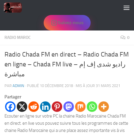
Skip to content
Suivez-nous
RADIO MAROC
0
Radio Chada FM en direct – Radio Chada FM
en ligne – Chada FM live – راديو شدى إف إم
مباشرة
PAR
ADMIN
· PUBLIÉ
10 DÉCEMBRE 2018
· MIS À JOUR
31 MARS 2021
Partager
Ecouter en ligne sur votre PC la chaine Radio Marocaine Chada FM
en direct. en live vous pouvez suivre tous les programmes de cette
chaine Radio Marocaine qui a une place assez importante vis à vis