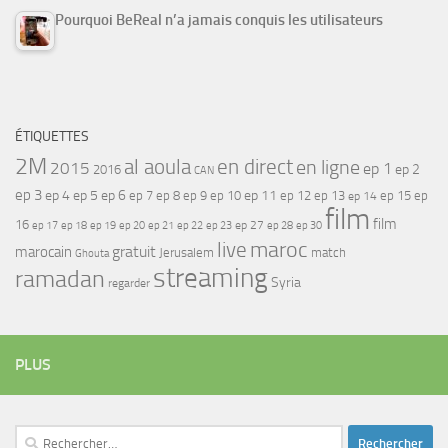
Pourquoi BeReal n’a jamais conquis les utilisateurs
ÉTIQUETTES
2M
al aoula
en direct
en ligne
2015
ep 1
ep 2
2016
CAN
ep 3
ep 4
ep 5
ep 6
ep 7
ep 11
ep 8
ep 9
ep 10
ep 12
ep 13
ep 15
ep
ep 14
film
film
16
ep 17
ep 21
ep 27
ep 18
ep 19
ep 20
ep 22
ep 23
ep 28
ep 30
maroc
live
gratuit
marocain
Jerusalem
match
Ghouta
streaming
ramadan
Syria
regarder
PLUS
Rechercher :