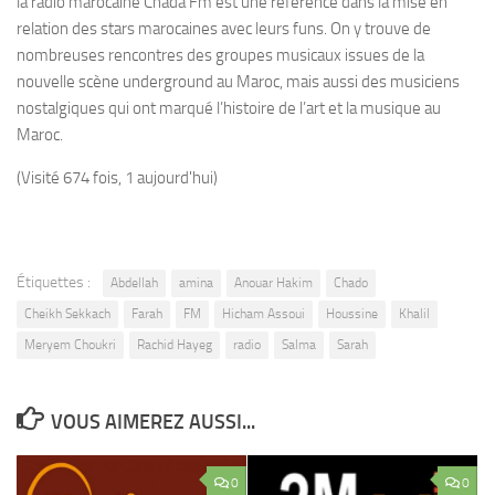
la radio marocaine Chada Fm est une référence dans la mise en
relation des stars marocaines avec leurs funs. On y trouve de
nombreuses rencontres des groupes musicaux issues de la
nouvelle scène underground au Maroc, mais aussi des musiciens
nostalgiques qui ont marqué l’histoire de l’art et la musique au
Maroc.
(Visité 674 fois, 1 aujourd'hui)
Étiquettes :
Abdellah
amina
Anouar Hakim
Chado
Cheikh Sekkach
Farah
FM
Hicham Assoui
Houssine
Khalil
Meryem Choukri
Rachid Hayeg
radio
Salma
Sarah
VOUS AIMEREZ AUSSI...
0
0