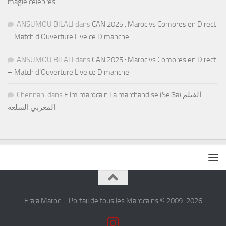
magie célèbres
ANSUMOU BILALI
dans
CAN 2025 : Maroc vs Comores en Direct
– Match d’Ouverture Live ce Dimanche
ANSUMOU BILALI
dans
CAN 2025 : Maroc vs Comores en Direct
– Match d’Ouverture Live ce Dimanche
Chennani
dans
Film marocain La marchandise (Sel3a) الفيلم
المغربي السلعة
Fraja Maroc – Portail de tous les Marocains © 2009-2026