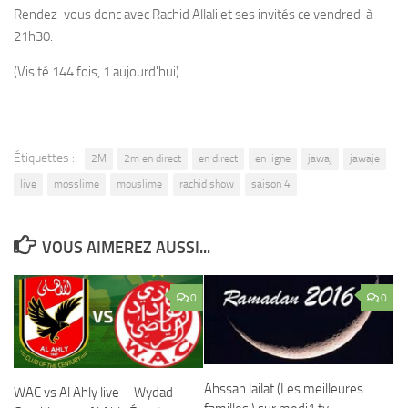
Rendez-vous donc avec Rachid Allali et ses invités ce vendredi à
21h30.
(Visité 144 fois, 1 aujourd'hui)
Étiquettes :
2M
2m en direct
en direct
en ligne
jawaj
jawaje
live
mosslime
mouslime
rachid show
saison 4
VOUS AIMEREZ AUSSI...
0
0
Ahssan lailat (Les meilleures
WAC vs Al Ahly live – Wydad