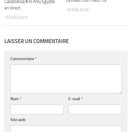
familles ) sur medi1 tv
Casablanca # Al Ahly Égypte
en direct
18 MAI 2016
30 MAI 2022
LAISSER UN COMMENTAIRE
Commentaire
*
Nom
*
E-mail
*
Site web