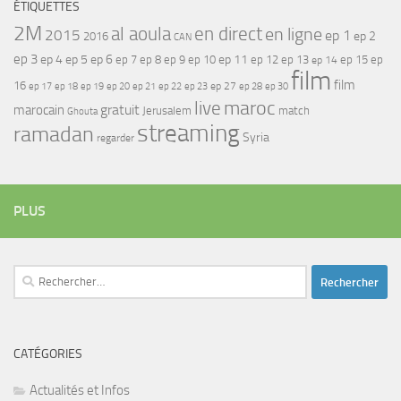
ÉTIQUETTES
2M
al aoula
en direct
en ligne
2015
ep 1
ep 2
2016
CAN
ep 3
ep 4
ep 5
ep 6
ep 7
ep 11
ep 8
ep 9
ep 10
ep 12
ep 13
ep 15
ep
ep 14
film
film
16
ep 17
ep 21
ep 27
ep 18
ep 19
ep 20
ep 22
ep 23
ep 28
ep 30
maroc
live
gratuit
marocain
Jerusalem
match
Ghouta
streaming
ramadan
Syria
regarder
PLUS
Rechercher :
CATÉGORIES
Actualités et Infos