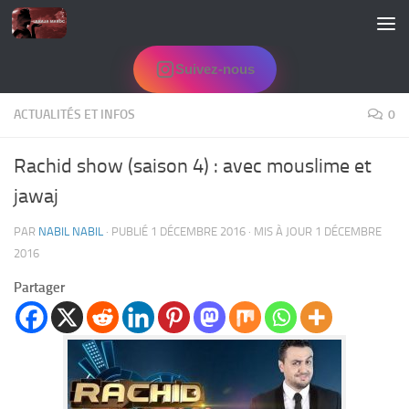
Skip to content
Suivez-nous
ACTUALITÉS ET INFOS
0
Rachid show (saison 4) : avec mouslime et
jawaj
PAR
NABIL NABIL
· PUBLIÉ
1 DÉCEMBRE 2016
· MIS À JOUR
1 DÉCEMBRE
2016
Partager