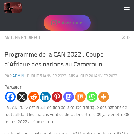
Skip to content
Suivez-nous
MATCHS EN DIRECT
0
Programme de la CAN 2022 : Coupe
d’Afrique des nations au Cameroun
PAR
ADMIN
· PUBLIÉ
5 JANVIER 2022
· MIS À JOUR
20 JANVIER 2022
Partager
e
La CAN 2022 est la 33
édition de la coupe d’afrique des nations de
football dont les matchs vont se dérouler entre le 09 janvier et le 06
février 2022 au Cameroun.
Cette édition initialement prévue en 2021 a été reportée en 2022 à