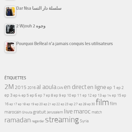
Dar Nsa سلسلة دار النسا
2 Wjouh 2 وجوه
Pourquoi BeReal n’a jamais conquis les utilisateurs
ÉTIQUETTES
2M
al aoula
en direct
en ligne
2015
ep 1
ep 2
2016
CAN
ep 3
ep 4
ep 5
ep 6
ep 7
ep 11
ep 8
ep 9
ep 10
ep 12
ep 13
ep 15
ep
ep 14
film
film
16
ep 17
ep 21
ep 27
ep 18
ep 19
ep 20
ep 22
ep 23
ep 28
ep 30
maroc
live
gratuit
marocain
Jerusalem
match
Ghouta
streaming
ramadan
Syria
regarder