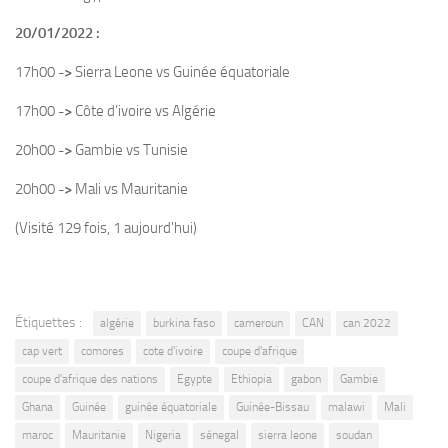
20/01/2022 :
17h00
->
Sierra Leone vs Guinée équatoriale
17h00
->
Côte d’ivoire vs Algérie
20h00
->
Gambie vs Tunisie
20h00
->
Mali vs Mauritanie
(Visité 129 fois, 1 aujourd'hui)
Étiquettes :
algérie
burkina faso
cameroun
CAN
can 2022
cap vert
comores
cote d'ivoire
coupe d'afrique
coupe d'afrique des nations
Egypte
Ethiopia
gabon
Gambie
Ghana
Guinée
guinée équatoriale
Guinée-Bissau
malawi
Mali
maroc
Mauritanie
Nigeria
sénegal
sierra leone
soudan