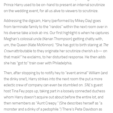
Prince Harry used to be on-hand to present an internal scrutinize
on the wedding event, for all us alive to viewers to scrutinize.
Addressing the digicam, Harry (performed by Mikey Day) goes
from terminate family to the “randos” within the next room over in
his diverse take a look at-ins. Our first highlight is when he captures
Meghan’s colossal uncle (Kenan Thompson) getting chatty with,
um, the Queen (Kate McKinnon). “She has got to birth staring at
The
Crown
attributable to they originate her scrutinize cherish a b— on
that mask!” he exclaims, to her disturbed response. He then adds
she has “got to” train over with Philadelphia.
Then, after stopping by to notify hey to “event animal” William (and
the dinky one!), Harry strikes into the next room the put a more
eclectic crew of company can even be stumbled on.
SNL
‘s guest
host Tina Fey pops up, taking part in a loosely connected duchess
whom Harry doesn’t acquire out about before the entire lot, and
then remembers as “Aunt Creepy.” (She describes herself as “a
monster and a dinky of a pedophile.”) There’s Pete Davidson as