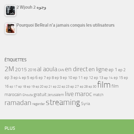
2 Wjouh 2 وجوه
Pourquoi BeReal n’a jamais conquis les utilisateurs
ÉTIQUETTES
2M
al aoula
en direct
en ligne
2015
ep 1
ep 2
2016
CAN
ep 3
ep 4
ep 5
ep 6
ep 7
ep 11
ep 8
ep 9
ep 10
ep 12
ep 13
ep 15
ep
ep 14
film
film
16
ep 17
ep 21
ep 27
ep 18
ep 19
ep 20
ep 22
ep 23
ep 28
ep 30
maroc
live
gratuit
marocain
Jerusalem
match
Ghouta
streaming
ramadan
Syria
regarder
PLUS