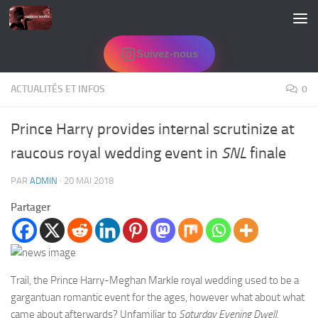
Skip to content
Suivez-nous
ACTUALITÉS ET INFOS
0
Prince Harry provides internal scrutinize at
SNL
raucous royal wedding event in
finale
PAR
ADMIN
·
20 MAI 2018
Partager
Trail, the Prince Harry-Meghan Markle royal wedding used to be a
gargantuan romantic event for the ages, however what about what
came about afterwards? Unfamiliar to
Saturday Evening Dwell
,