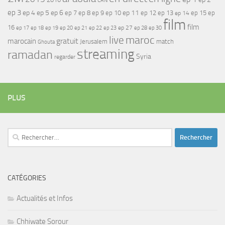
CAN
ep 3
ep 4
ep 5
ep 6
ep 7
ep 11
ep 8
ep 9
ep 10
ep 12
ep 13
ep 15
ep
ep 14
film
film
16
ep 17
ep 21
ep 27
ep 18
ep 19
ep 20
ep 22
ep 23
ep 28
ep 30
maroc
live
gratuit
marocain
Jerusalem
match
Ghouta
streaming
ramadan
Syria
regarder
PLUS
Rechercher :
CATÉGORIES
Actualités et Infos
Chhiwate Sorour