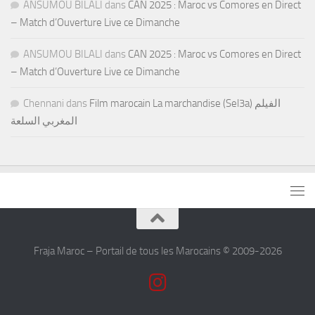
ANSUMOU BILALI
dans
CAN 2025 : Maroc vs Comores en Direct
– Match d’Ouverture Live ce Dimanche
ANSUMOU BILALI
dans
CAN 2025 : Maroc vs Comores en Direct
– Match d’Ouverture Live ce Dimanche
Chennani
dans
Film marocain La marchandise (Sel3a) الفيلم
المغربي السلعة
Fraja Maroc – Portail de tous les Marocains © 2009-2026