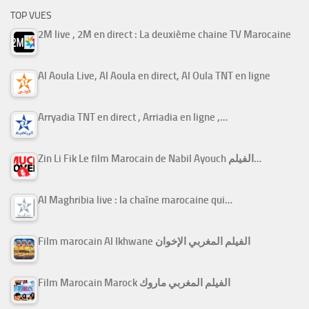
TOP VUES
2M live , 2M en direct : La deuxième chaine TV Marocaine
Al Aoula Live, Al Aoula en direct, Al Oula TNT en ligne
Arryadia TNT en direct , Arriadia en ligne ,…
Zin Li Fik Le film Marocain de Nabil Ayouch الفيلم…
Al Maghribia live : la chaîne marocaine qui…
Film marocain Al Ikhwane الفيلم المغربي الإخوان
Film Marocain Marock الفيلم المغربي ماروك