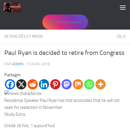
Skip to content
Suivez-nous
ACTUALITÉS ET INFOS
0
Paul Ryan is decided to retire from Congress
PAR
ADMIN
·
11 AVRIL 2018
Partager
Residence Speaker Paul Ryan has told associates that he will not
seek for reelection in November.
Study Extra
(Visité 26 fois, 1 aujourd'hui)