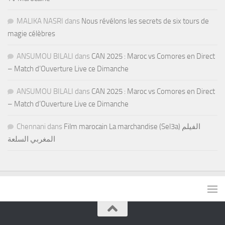
MALIKA NASRI
dans
Nous révélons les secrets de six tours de
magie célèbres
ANSUMOU BILALI
dans
CAN 2025 : Maroc vs Comores en Direct
– Match d’Ouverture Live ce Dimanche
ANSUMOU BILALI
dans
CAN 2025 : Maroc vs Comores en Direct
– Match d’Ouverture Live ce Dimanche
Chennani
dans
Film marocain La marchandise (Sel3a) الفيلم
المغربي السلعة