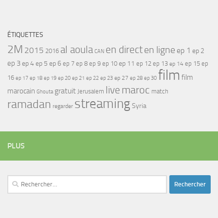
ÉTIQUETTES
2M
al aoula
en direct
en ligne
2015
ep 1
ep 2
2016
CAN
ep 3
ep 4
ep 5
ep 6
ep 7
ep 11
ep 8
ep 9
ep 10
ep 12
ep 13
ep 15
ep
ep 14
film
film
16
ep 17
ep 21
ep 27
ep 18
ep 19
ep 20
ep 22
ep 23
ep 28
ep 30
maroc
live
gratuit
marocain
Jerusalem
match
Ghouta
streaming
ramadan
Syria
regarder
PLUS
Rechercher :