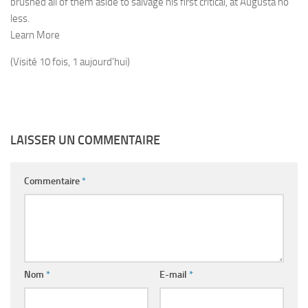
brushed all of them aside to salvage his first critical, at Augusta no
less.
Learn More
(Visité 10 fois, 1 aujourd'hui)
LAISSER UN COMMENTAIRE
Commentaire
*
Nom
*
E-mail
*