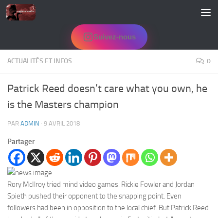
Skip to content
Suivez-nous
ACTUALITÉS ET INFOS
0
Patrick Reed doesn’t care what you own, he
is the Masters champion
PAR
ADMIN
·
9 AVRIL 2018
Partager
Rory McIlroy tried mind video games. Rickie Fowler and Jordan
Spieth pushed their opponent to the snapping point. Even
followers had been in opposition to the local chief. But Patrick Reed