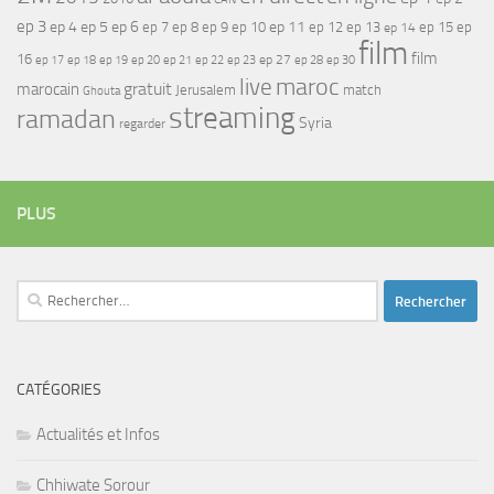
ep 3
ep 4
ep 5
ep 6
ep 7
ep 11
ep 8
ep 9
ep 10
ep 12
ep 13
ep 15
ep
ep 14
film
film
16
ep 17
ep 21
ep 27
ep 18
ep 19
ep 20
ep 22
ep 23
ep 28
ep 30
maroc
live
gratuit
marocain
Jerusalem
match
Ghouta
streaming
ramadan
Syria
regarder
PLUS
Rechercher :
CATÉGORIES
Actualités et Infos
Chhiwate Sorour