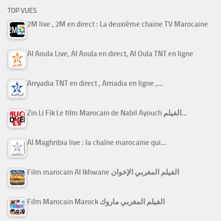
TOP VUES
2M live , 2M en direct : La deuxième chaine TV Marocaine
Al Aoula Live, Al Aoula en direct, Al Oula TNT en ligne
Arryadia TNT en direct , Arriadia en ligne ,…
Zin Li Fik Le film Marocain de Nabil Ayouch الفيلم…
Al Maghribia live : la chaîne marocaine qui…
Film marocain Al Ikhwane الفيلم المغربي الإخوان
Film Marocain Marock الفيلم المغربي ماروك