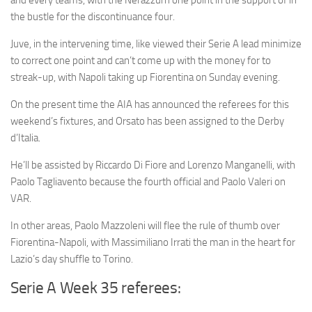
and every teams, with the Nerazzurri one point in the support of in
the bustle for the discontinuance four.
Juve, in the intervening time, like viewed their Serie A lead minimize
to correct one point and can’t come up with the money for to
streak-up, with Napoli taking up Fiorentina on Sunday evening.
On the present time the AIA has announced the referees for this
weekend’s fixtures, and Orsato has been assigned to the Derby
d’Italia.
He’ll be assisted by Riccardo Di Fiore and Lorenzo Manganelli, with
Paolo Tagliavento because the fourth official and Paolo Valeri on
VAR.
In other areas, Paolo Mazzoleni will flee the rule of thumb over
Fiorentina-Napoli, with Massimiliano Irrati the man in the heart for
Lazio’s day shuffle to Torino.
Serie A Week 35 referees: