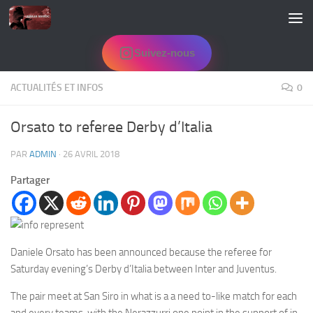
Skip to content
Suivez-nous
ACTUALITÉS ET INFOS
0
Orsato to referee Derby d’Italia
PAR
ADMIN
·
26 AVRIL 2018
Partager
Daniele Orsato has been announced because the referee for
Saturday evening’s Derby d’Italia between Inter and Juventus.
The pair meet at San Siro in what is a a need to-like match for each