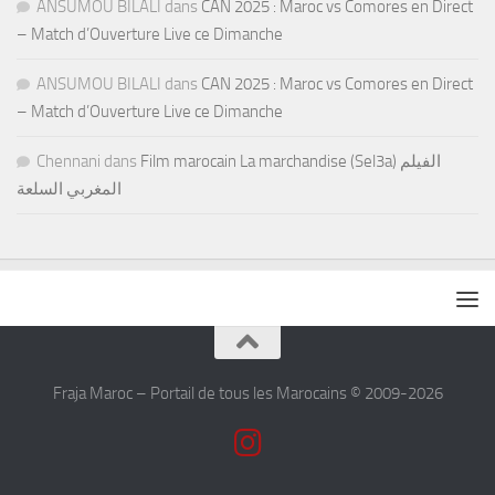
ANSUMOU BILALI
dans
CAN 2025 : Maroc vs Comores en Direct
– Match d’Ouverture Live ce Dimanche
ANSUMOU BILALI
dans
CAN 2025 : Maroc vs Comores en Direct
– Match d’Ouverture Live ce Dimanche
Chennani
dans
Film marocain La marchandise (Sel3a) الفيلم
المغربي السلعة
Fraja Maroc – Portail de tous les Marocains © 2009-2026