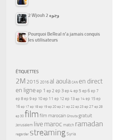
2 Wjouh 2 وجوه
Pourquoi BeReal n’a jamais conquis
les utilisateurs
ÉTIQUETTES
2M
al aoula
en direct
2015
2016
CAN
en ligne
ep 1
ep 3
ep 2
ep 4
ep 5
ep 6
ep 7
ep 11
ep 8
ep 9
ep 10
ep 12
ep 13
ep 15
ep
ep 14
16
ep 17
ep 21
ep 27
ep 18
ep 19
ep 20
ep 22
ep 23
ep 28
film
gratuit
film marocain
ep 30
Ghouta
ramadan
maroc
live
Jerusalem
match
streaming
Syria
regarder