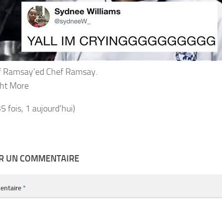
f Ramsay’ed Chef Ramsay.
ht More
35 fois, 1 aujourd'hui)
ER UN COMMENTAIRE
entaire
*