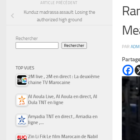
ARTICLE PRÉCÉDENT
Ram
Kunduz madrassa assault: Losing the
authorized high ground
Me
Rechercher
Rechercher
PAR
ADM
Partag
TOP VUES
2M live , 2M en direct : La deuxième
chaine TV Marocaine
Al Aoula Live, Al Aoula en direct, Al
Oula TNT en ligne
Arryadia TNT en direct , Arriadia en
ligne ,…
Zin Li Fik Le film Marocain de Nabil