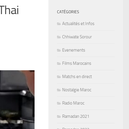
Thai
CATÉGORIES
Actualités et Infos
Chhiwate Sorour
Evenements
Films Marocains
Matchs en direct
Nostalgie Maroc
Radio Maroc
Ramadan 2021