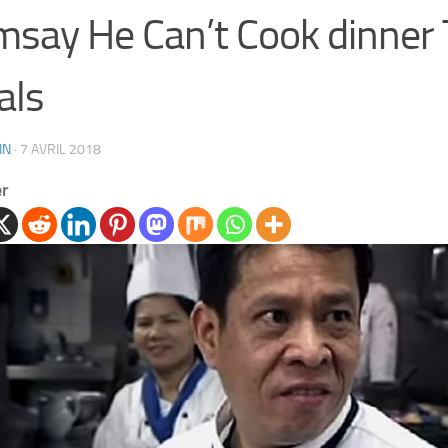
say He Can’t Cook dinner 
als
IN
·
7 AVRIL 2018
er