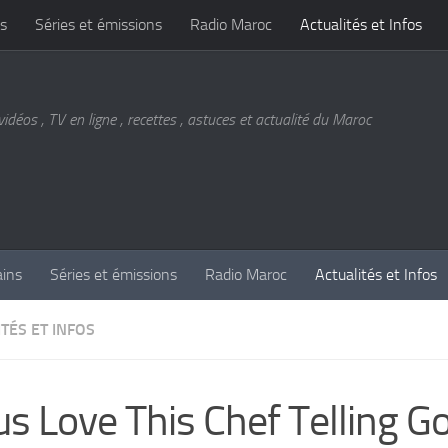
s
Séries et émissions
Radio Maroc
Actualités et Infos
vidéos , TV en ligne , recettes , astuces et actualité du Maroc
ains
Séries et émissions
Radio Maroc
Actualités et Infos
TÉS ET INFOS
us Love This Chef Telling G