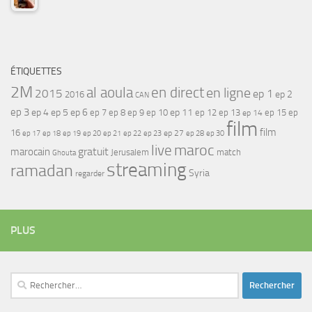
ÉTIQUETTES
2M
al aoula
en direct
en ligne
2015
ep 1
ep 2
2016
CAN
ep 3
ep 4
ep 5
ep 6
ep 7
ep 11
ep 8
ep 9
ep 10
ep 12
ep 13
ep 15
ep
ep 14
film
film
16
ep 17
ep 21
ep 27
ep 18
ep 19
ep 20
ep 22
ep 23
ep 28
ep 30
maroc
live
gratuit
marocain
Jerusalem
match
Ghouta
streaming
ramadan
Syria
regarder
PLUS
Rechercher :