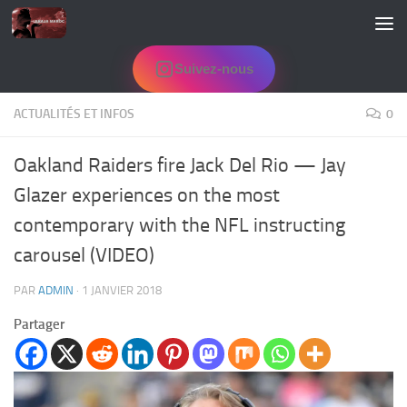
Skip to content
Suivez-nous
ACTUALITÉS ET INFOS
0
Oakland Raiders fire Jack Del Rio — Jay
Glazer experiences on the most
contemporary with the NFL instructing
carousel (VIDEO)
PAR
ADMIN
·
1 JANVIER 2018
Partager