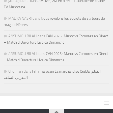
jalal agouzoul
dans
2M live , 2M en direct : La deuxième chaine
TV Marocaine
MALIKA NASRI
dans
Nous révélons les secrets de six tours de
magie célèbres
ANSUMOU BILALI
dans
CAN 2025 : Maroc vs Comores en Direct
– Match d’Ouverture Live ce Dimanche
ANSUMOU BILALI
dans
CAN 2025 : Maroc vs Comores en Direct
– Match d’Ouverture Live ce Dimanche
Chennani
dans
Film marocain La marchandise (Sel3a) الفيلم
المغربي السلعة