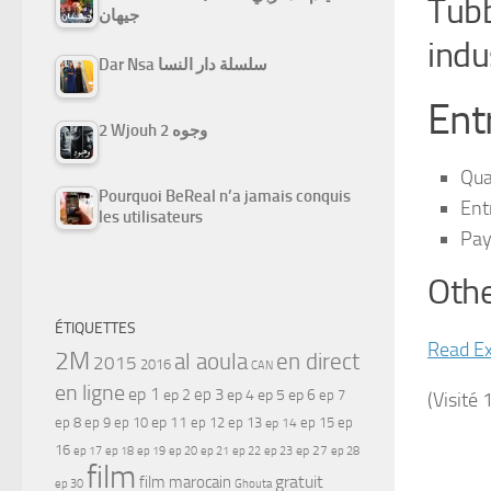
Tubb
جيهان
indu
Dar Nsa سلسلة دار النسا
Ent
2 Wjouh 2 وجوه
Qua
Pourquoi BeReal n’a jamais conquis
Ent
les utilisateurs
Pay
Othe
ÉTIQUETTES
Read Ex
2M
al aoula
en direct
2015
2016
CAN
en ligne
ep 1
ep 3
ep 2
ep 4
ep 5
ep 6
ep 7
(Visité 
ep 11
ep 8
ep 9
ep 10
ep 12
ep 13
ep 15
ep
ep 14
16
ep 17
ep 21
ep 27
ep 18
ep 19
ep 20
ep 22
ep 23
ep 28
film
gratuit
film marocain
ep 30
Ghouta