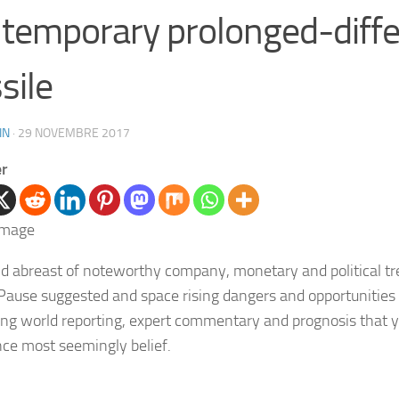
temporary prolonged-diffe
sile
IN
·
29 NOVEMBRE 2017
er
d abreast of noteworthy company, monetary and political tre
 Pause suggested and space rising dangers and opportunities 
ing world reporting, expert commentary and prognosis that y
ce most seemingly belief.