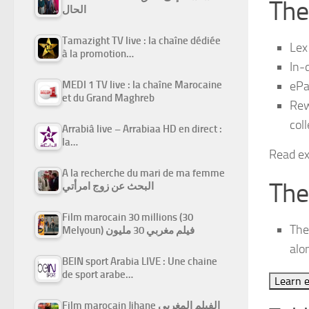
The
الحال
Tamazight TV live : la chaîne dédiée
Lex
à la promotion…
In-
ePa
MEDI 1 TV live : la chaîne Marocaine
et du Grand Maghreb
Rew
col
Arrabiâ live – Arrabiaa HD en direct :
la…
Read ex
A la recherche du mari de ma femme
The
البحث عن زوج امرأتي
Film marocain 30 millions (30
The
Melyoun) فيلم مغربي 30 مليون
alo
BEIN sport Arabia LIVE : Une chaine
de sport arabe…
Learn e
Film marocain Jihane الفيلم المغربي