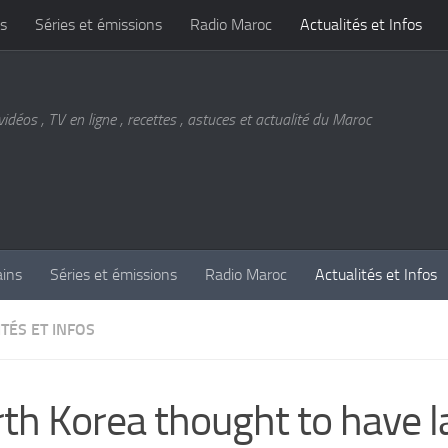
s
Séries et émissions
Radio Maroc
Actualités et Infos
vidéos , TV en ligne , recettes , astuces et actualité du Maroc
ains
Séries et émissions
Radio Maroc
Actualités et Infos
TÉS ET INFOS
th Korea thought to have 