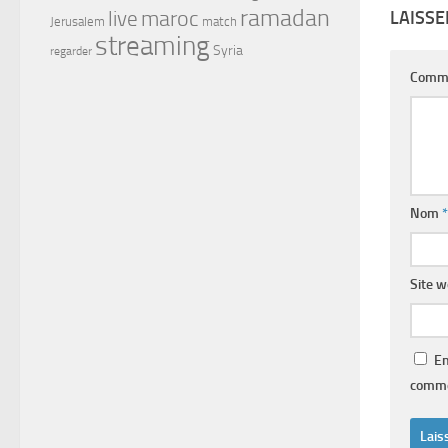
ramadan
maroc
LAISS
live
Jerusalem
match
streaming
Syria
regarder
Comm
Nom
*
Site 
En
comme