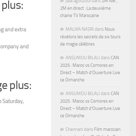
plus:
jalal agouzoul
dans
2M live ,
2M en direct : La deuxième
chaine TV Marocaine
ng and extra
MALIKA NASRI
dans
Nous
révélons les secrets de six tours
de magie célèbres
, company and
ANSUMOU BILALI
dans
CAN
2025 : Maroc vs Comores en
Direct – Match d’Ouverture Live
ce Dimanche
e plus:
ANSUMOU BILALI
dans
CAN
o Saturday,
2025 : Maroc vs Comores en
Direct – Match d’Ouverture Live
ce Dimanche
Chennani
dans
Film marocain