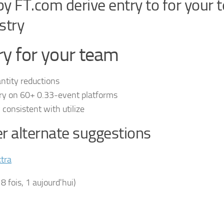
y FT.com derive entry to for your 
stry
ry for your team
ntity reductions
ry on 60+ 0.33-event platforms
 consistent with utilize
r alternate suggestions
tra
18 fois, 1 aujourd'hui)