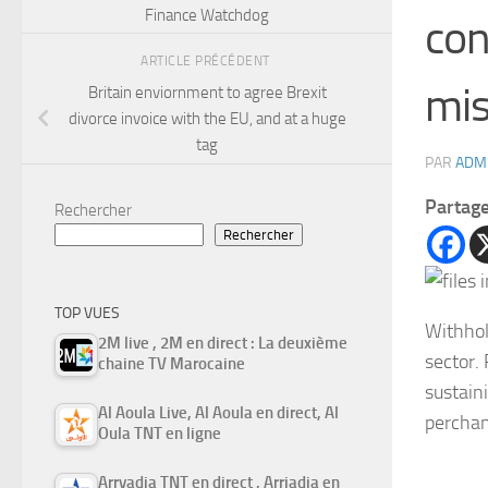
Finance Watchdog
con
ARTICLE PRÉCÉDENT
mis
Britain enviornment to agree Brexit
divorce invoice with the EU, and at a huge
tag
PAR
ADM
Partag
Rechercher
Rechercher
TOP VUES
Withhol
2M live , 2M en direct : La deuxième
sector.
chaine TV Marocaine
sustain
Al Aoula Live, Al Aoula en direct, Al
perchan
Oula TNT en ligne
Arryadia TNT en direct , Arriadia en