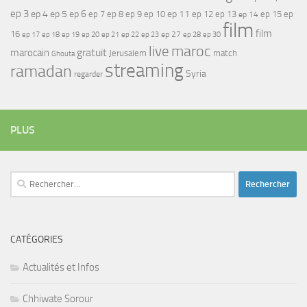
ep 3
ep 4
ep 5
ep 6
ep 7
ep 11
ep 8
ep 9
ep 10
ep 12
ep 13
ep 15
ep
ep 14
film
film
16
ep 17
ep 21
ep 27
ep 18
ep 19
ep 20
ep 22
ep 23
ep 28
ep 30
maroc
live
gratuit
marocain
Jerusalem
match
Ghouta
streaming
ramadan
Syria
regarder
PLUS
Rechercher :
CATÉGORIES
Actualités et Infos
Chhiwate Sorour