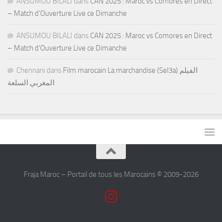
ANSUMOU BILALI
dans
CAN 2025 : Maroc vs Comores en Direct
– Match d’Ouverture Live ce Dimanche
ANSUMOU BILALI
dans
CAN 2025 : Maroc vs Comores en Direct
– Match d’Ouverture Live ce Dimanche
Chennani
dans
Film marocain La marchandise (Sel3a) الفيلم
المغربي السلعة
Fraja Maroc – Portail de tous les Marocains © 2009-2026