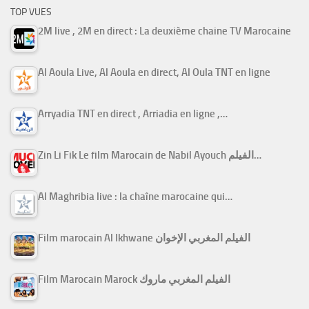
TOP VUES
2M live , 2M en direct : La deuxième chaine TV Marocaine
Al Aoula Live, Al Aoula en direct, Al Oula TNT en ligne
Arryadia TNT en direct , Arriadia en ligne ,…
Zin Li Fik Le film Marocain de Nabil Ayouch الفيلم…
Al Maghribia live : la chaîne marocaine qui…
Film marocain Al Ikhwane الفيلم المغربي الإخوان
Film Marocain Marock الفيلم المغربي ماروك