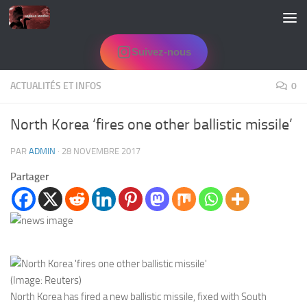
Skip to content
Suivez-nous
ACTUALITÉS ET INFOS
0
North Korea ‘fires one other ballistic missile’
PAR
ADMIN
·
28 NOVEMBRE 2017
Partager
(Image: Reuters)
North Korea has fired a new ballistic missile, fixed with South