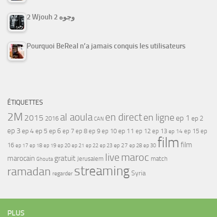
2 Wjouh 2 وجوه
Pourquoi BeReal n’a jamais conquis les utilisateurs
ÉTIQUETTES
2M
al aoula
en direct
en ligne
2015
ep 1
ep 2
2016
CAN
ep 3
ep 4
ep 5
ep 6
ep 7
ep 11
ep 8
ep 9
ep 10
ep 12
ep 13
ep 15
ep
ep 14
film
film
16
ep 17
ep 21
ep 27
ep 18
ep 19
ep 20
ep 22
ep 23
ep 28
ep 30
maroc
live
gratuit
marocain
Jerusalem
match
Ghouta
streaming
ramadan
Syria
regarder
PLUS