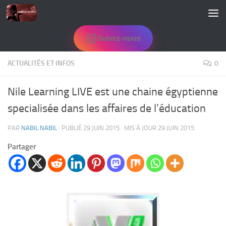
Skip to content
Suivez-nous
ACTUALITÉS ET INFOS
0
Nile Learning LIVE est une chaine égyptienne
specialisée dans les affaires de l’éducation
PAR
NABIL NABIL
· PUBLIÉ
29 JUIN 2015
· MIS À JOUR
29 JUIN 2015
Partager