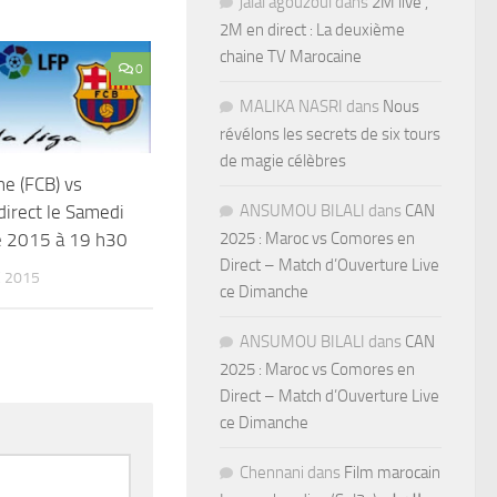
jalal agouzoul
dans
2M live ,
2M en direct : La deuxième
chaine TV Marocaine
0
MALIKA NASRI
dans
Nous
révélons les secrets de six tours
de magie célèbres
ne (FCB) vs
direct le Samedi
ANSUMOU BILALI
dans
CAN
e 2015 à 19 h30
2025 : Maroc vs Comores en
Direct – Match d’Ouverture Live
 2015
ce Dimanche
ANSUMOU BILALI
dans
CAN
2025 : Maroc vs Comores en
Direct – Match d’Ouverture Live
ce Dimanche
Chennani
dans
Film marocain