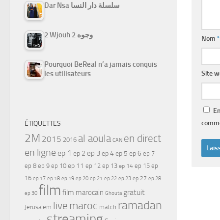
Dar Nsa سلسلة دار النسا
2 Wjouh 2 وجوه
Nom
*
Pourquoi BeReal n’a jamais conquis
Site 
les utilisateurs
En
comme
ÉTIQUETTES
2M
al aoula
en direct
2015
2016
CAN
en ligne
ep 1
ep 3
ep 2
ep 4
ep 5
ep 6
ep 7
ep 11
ep 8
ep 9
ep 10
ep 12
ep 13
ep 15
ep
ep 14
16
ep 17
ep 21
ep 27
ep 18
ep 19
ep 20
ep 22
ep 23
ep 28
film
gratuit
film marocain
ep 30
Ghouta
ramadan
maroc
live
Jerusalem
match
streaming