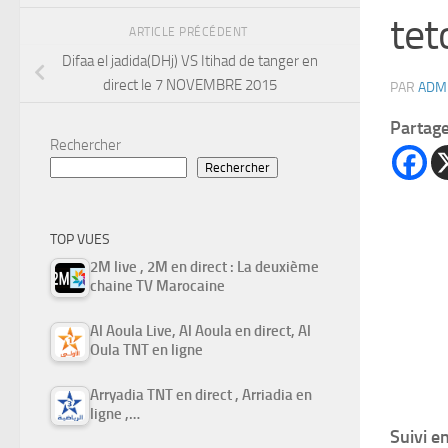
tet
ARTICLE PRÉCÉDENT
Difaa el jadida(DHj) VS Itihad de tanger en
direct le 7 NOVEMBRE 2015
PAR
ADM
Partag
Rechercher
Rechercher
TOP VUES
2M live , 2M en direct : La deuxième
chaine TV Marocaine
Al Aoula Live, Al Aoula en direct, Al
Oula TNT en ligne
Arryadia TNT en direct , Arriadia en
ligne ,…
Suivi e