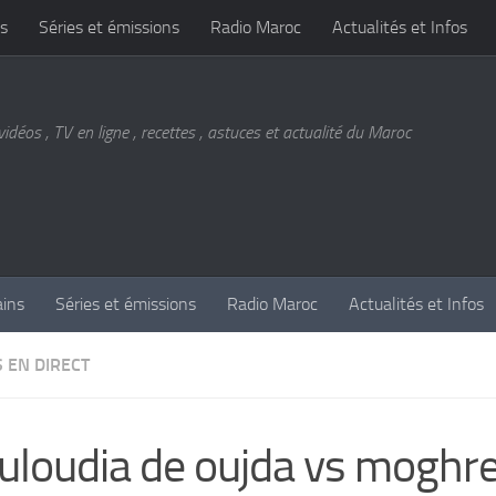
s
Séries et émissions
Radio Maroc
Actualités et Infos
vidéos , TV en ligne , recettes , astuces et actualité du Maroc
ains
Séries et émissions
Radio Maroc
Actualités et Infos
 EN DIRECT
loudia de oujda vs moghr