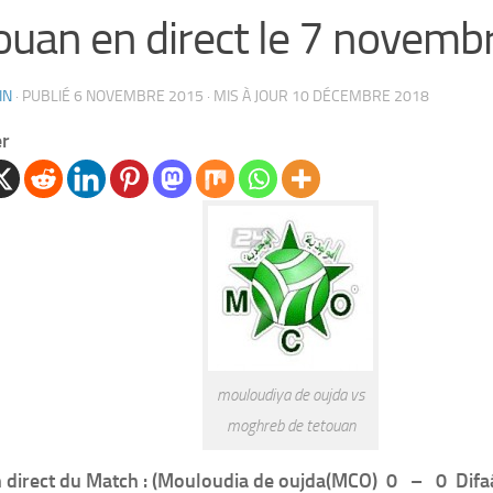
ouan en direct le 7 novem
IN
· PUBLIÉ
6 NOVEMBRE 2015
· MIS À JOUR
10 DÉCEMBRE 2018
er
mouloudiya de oujda vs
moghreb de tetouan
n direct du Match : (Mouloudia de oujda(MCO) 0 – 0 Difaâ 