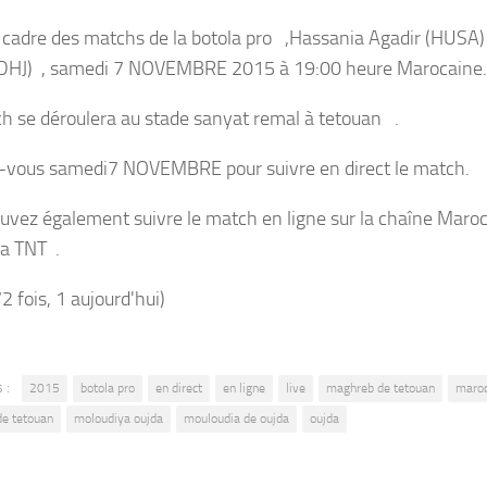
 cadre des matchs de la botola pro ,Hassania Agadir (HUSA) 
(DHJ) , samedi 7 NOVEMBRE 2015 à 19:00 heure Marocaine.
h se déroulera au stade sanyat remal à tetouan .
vous samedi7 NOVEMBRE pour suivre en direct le match.
uvez également suivre le match en ligne sur la chaîne Maroc
a TNT .
72 fois, 1 aujourd'hui)
 :
2015
botola pro
en direct
en ligne
live
maghreb de tetouan
maroc
e tetouan
moloudiya oujda
mouloudia de oujda
oujda