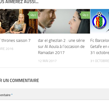
S AIMEREZ AUSSI...
0
0
 thrones saison 7
dar el ghezlan 2 : une série
Fc Barcelo
sur Al Aoula à l’occasion de
Getafe en 
BRE 2016
Ramadan 2017
31 octobr
12 MAI 2017
31 OCTOBRE
ER UN COMMENTAIRE
entaire
*