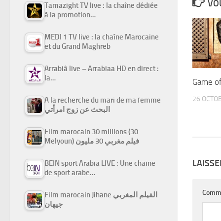
VOU
Tamazight TV live : la chaîne dédiée
à la promotion…
MEDI 1 TV live : la chaîne Marocaine
et du Grand Maghreb
Arrabiâ live – Arrabiaa HD en direct :
la…
Game of
26 OCTO
A la recherche du mari de ma femme
البحث عن زوج امرأتي
Film marocain 30 millions (30
Melyoun) فيلم مغربي 30 مليون
LAISS
BEIN sport Arabia LIVE : Une chaine
de sport arabe…
Comm
Film marocain Jihane الفيلم المغربي
جيهان