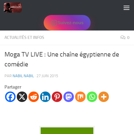
Skip to content
Suivez-nous
ACTUALITÉS ET INFOS
0
Moga TV LIVE : Une chaîne égyptienne de
comédie
PAR
NABIL NABIL
·
27 JUIN 2015
Partager