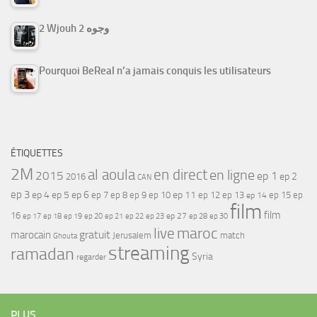
2 Wjouh 2 وجوه
Pourquoi BeReal n’a jamais conquis les utilisateurs
ÉTIQUETTES
2M
al aoula
en direct
en ligne
2015
ep 1
ep 2
2016
CAN
ep 3
ep 4
ep 5
ep 6
ep 7
ep 11
ep 8
ep 9
ep 10
ep 12
ep 13
ep 15
ep
ep 14
film
film
16
ep 17
ep 21
ep 27
ep 18
ep 19
ep 20
ep 22
ep 23
ep 28
ep 30
maroc
live
gratuit
marocain
Jerusalem
match
Ghouta
streaming
ramadan
Syria
regarder
PLUS