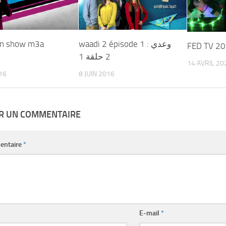
n show m3a
waadi 2 épisode 1 : وعدي
2 حلقة 1
14 AVRIL 20
016
8 JUIN 2016
ER UN COMMENTAIRE
entaire
*
E-mail
*