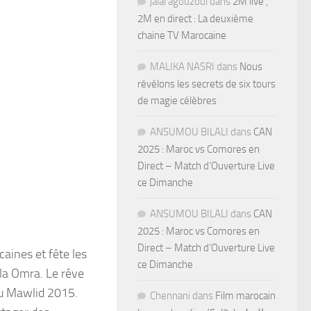
jalal agouzoul
dans
2M live ,
2M en direct : La deuxième
chaine TV Marocaine
MALIKA NASRI
dans
Nous
révélons les secrets de six tours
de magie célèbres
ANSUMOU BILALI
dans
CAN
2025 : Maroc vs Comores en
Direct – Match d’Ouverture Live
ce Dimanche
ANSUMOU BILALI
dans
CAN
2025 : Maroc vs Comores en
Direct – Match d’Ouverture Live
caines et fête les
ce Dimanche
 la Omra. Le rêve
du Mawlid 2015.
Chennani
dans
Film marocain