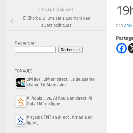
19h
ARTICLE PRÉCÉDENT
El Ghorbal 2 : une série abordant des
sujets politiques
PAR
ADM
Partag
Rechercher
Rechercher
TOP VUES
2M live , 2M en direct : La deuxième
chaine TV Marocaine
Al Aoula Live, Al Aoula en direct, Al
Oula TNT en ligne
Arryadia TNT en direct , Arriadia en
ligne ,…