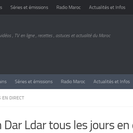
s
Séries et émissions
Radio Maroc
Actualités et Infos
vidéos , TV en ligne , recettes , astuces et actualité du Maroc
ains
Séries et émissions
Radio Maroc
Actualités et Infos
 EN DIRECT
 Dar Ldar tous les jours en 