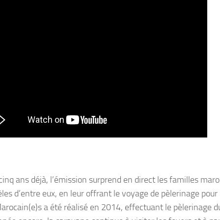
cinq ans déjà, l’émission surprend en direct les familles maro
èles d’entre eux, en leur offrant le voyage de pèlerinage pour
arocain(e)s a été réalisé en 2014, effectuant le pèlerinage 