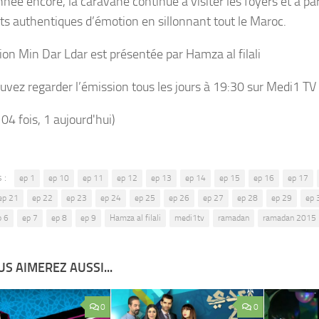
nnée encore, la caravane continue à visiter les foyers et à pa
 authentiques d’émotion en sillonnant tout le Maroc.
ion Min Dar Ldar est présentée par Hamza al filali
uvez regarder l’émission tous les jours à 19:30 sur Medi1 TV 
104 fois, 1 aujourd'hui)
 :
ep 1
ep 10
ep 11
ep 12
ep 13
ep 14
ep 15
ep 16
ep 17
ep 21
ep 22
ep 23
ep 24
ep 25
ep 26
ep 27
ep 28
ep 29
ep 
p 6
ep 7
ep 8
ep 9
Hamza al filali
medi1tv
ramadan
ramadan 2015
S AIMEREZ AUSSI...
0
0