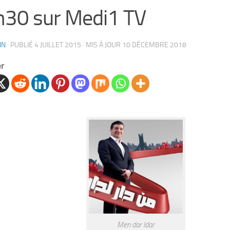
30 sur Medi1 TV
IN
· PUBLIÉ
4 JUILLET 2015
· MIS À JOUR
10 DÉCEMBRE 2018
er
Men dar ldar