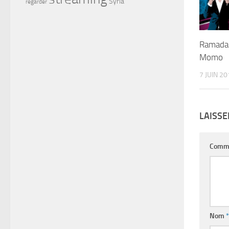
Syria
regarder
Ramada
Momo
7 JUIN 2
LAISS
Comm
Nom
*