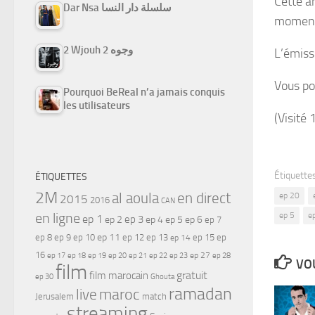
Cette a
Dar Nsa سلسلة دار النسا
moments
2 Wjouh 2 وجوه
L’émiss
Vous po
Pourquoi BeReal n’a jamais conquis
les utilisateurs
(Visité 
Étiquettes
ÉTIQUETTES
2M
al aoula
en direct
ep 20
2015
2016
CAN
en ligne
ep 5
e
ep 1
ep 3
ep 2
ep 4
ep 5
ep 6
ep 7
ep 11
ep 8
ep 9
ep 10
ep 12
ep 13
ep 15
ep
ep 14
16
ep 17
ep 21
ep 27
ep 18
ep 19
ep 20
ep 22
ep 23
ep 28
VOU
film
gratuit
film marocain
ep 30
Ghouta
ramadan
maroc
live
Jerusalem
match
streaming