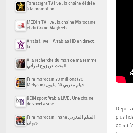
Tamazight TV live : la chaîne dédiée
à la promotion…
MEDI 1 TV live : la chaîne Marocaine
et du Grand Maghreb
Arrabiâ live – Arrabiaa HD en direct :
la…
A la recherche du mari de ma femme
البحث عن زوج امرأتي
Film marocain 30 millions (30
Melyoun) فيلم مغربي 30 مليون
BEIN sport Arabia LIVE : Une chaine
de sport arabe…
Depuis 
plus fid
Film marocain Jihane الفيلم المغربي
جيهان
de 53 M