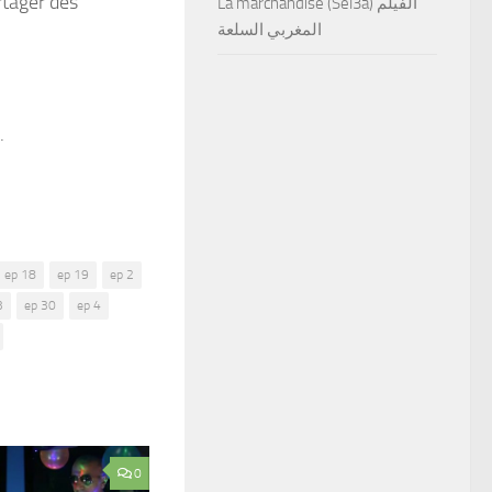
rtager des
La marchandise (Sel3a) الفيلم
المغربي السلعة
.
ep 18
ep 19
ep 2
3
ep 30
ep 4
0