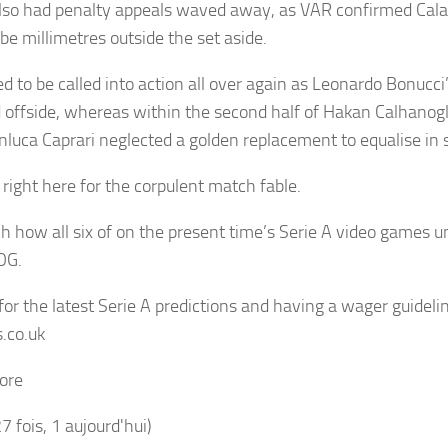
so had penalty appeals waved away, as VAR confirmed Calab
be millimetres outside the set aside.
d to be called into action all over again as Leonardo Bonucci
d offside, whereas within the second half of Hakan Calhanogl
nluca Caprari neglected a golden replacement to equalise in 
 right here for the corpulent match fable.
h how all six of on the present time’s Serie A video games u
OG.
for the latest Serie A predictions and having a wager guideli
s.co.uk
ore
27 fois, 1 aujourd'hui)