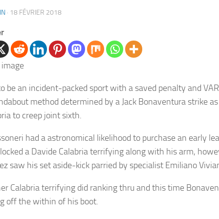
IN
·
18 FÉVRIER 2018
er
 to be an incident-packed sport with a saved penalty and VA
undabout method determined by a Jack Bonaventura strike as
ia to creep joint sixth.
soneri had a astronomical likelihood to purchase an early l
locked a Davide Calabria terrifying along with his arm, howe
ez saw his set aside-kick parried by specialist Emiliano Vivia
er Calabria terrifying did ranking thru and this time Bonavent
g off the within of his boot.