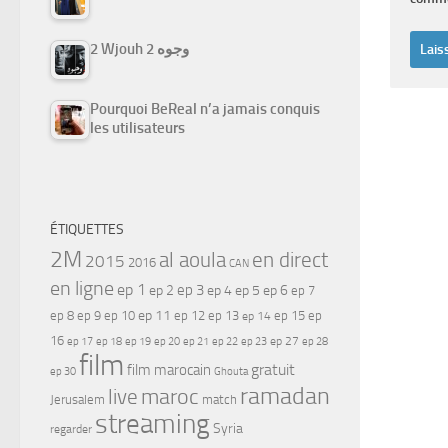
2 Wjouh 2 وجوه
Pourquoi BeReal n’a jamais conquis
les utilisateurs
ÉTIQUETTES
2M
al aoula
en direct
2015
2016
CAN
en ligne
ep 1
ep 3
ep 2
ep 4
ep 5
ep 6
ep 7
ep 11
ep 8
ep 9
ep 10
ep 12
ep 13
ep 15
ep
ep 14
16
ep 17
ep 21
ep 27
ep 18
ep 19
ep 20
ep 22
ep 23
ep 28
film
gratuit
film marocain
ep 30
Ghouta
ramadan
maroc
live
Jerusalem
match
streaming
Syria
regarder