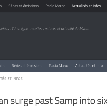
s
Séries et émissions
Radio Maroc
Actualités et Infos
vidéos , TV en ligne , recettes , astuces et actualité du Maroc
ains
Séries et émissions
Radio Maroc
Actualités et Infos
TÉS ET INFOS
an surge past Samp into si