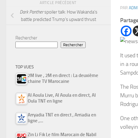
ARTICLE PRÉCÉDENT
PAR
ADM
Dark Panther
spoiler talk: How Wakanda’s
battle predicted Trump’s upward thrust
Partag
Rechercher
Rechercher
It used
in a ro
TOP VUES
Sampdor
2M live , 2M en direct : La deuxième
chaine TV Marocaine
The Ros
Murru b
Al Aoula Live, Al Aoula en direct, Al
Oula TNT en ligne
Rodrigu
Arryadia TNT en direct , Arriadia en
One oth
ligne ,…
volleyin
Zin Li Fik Le film Marocain de Nabil