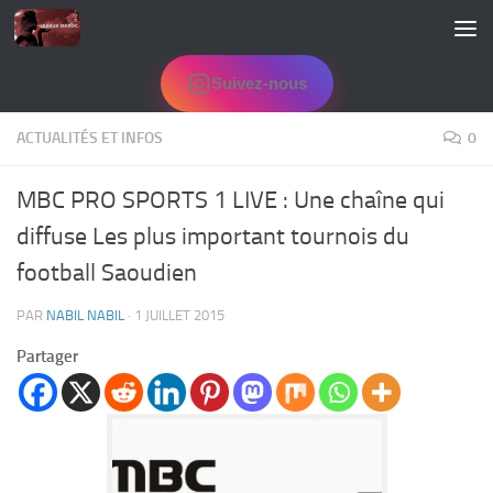
Skip to content
Suivez-nous
ACTUALITÉS ET INFOS
0
MBC PRO SPORTS 1 LIVE : Une chaîne qui
diffuse Les plus important tournois du
football Saoudien
PAR
NABIL NABIL
·
1 JUILLET 2015
Partager