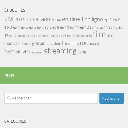
ÉTIQUETTES
2M
al aoula
en direct
en ligne
2015
ep 1
ep 2
2016
CAN
ep 3
ep 4
ep 5
ep 6
ep 7
ep 11
ep 8
ep 9
ep 10
ep 12
ep 13
ep 15
ep
ep 14
film
film
16
ep 17
ep 21
ep 27
ep 18
ep 19
ep 20
ep 22
ep 23
ep 28
ep 30
maroc
live
gratuit
marocain
Jerusalem
match
Ghouta
streaming
ramadan
Syria
regarder
PLUS
Rechercher :
CATÉGORIES