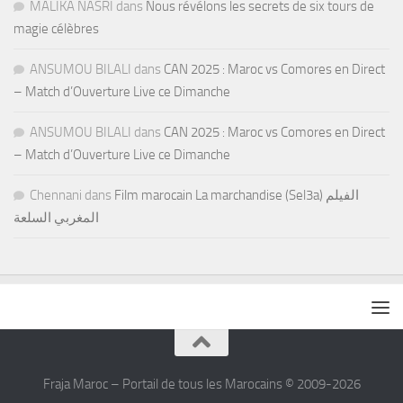
MALIKA NASRI
dans
Nous révélons les secrets de six tours de
magie célèbres
ANSUMOU BILALI
dans
CAN 2025 : Maroc vs Comores en Direct
– Match d’Ouverture Live ce Dimanche
ANSUMOU BILALI
dans
CAN 2025 : Maroc vs Comores en Direct
– Match d’Ouverture Live ce Dimanche
Chennani
dans
Film marocain La marchandise (Sel3a) الفيلم
المغربي السلعة
Fraja Maroc – Portail de tous les Marocains © 2009-2026