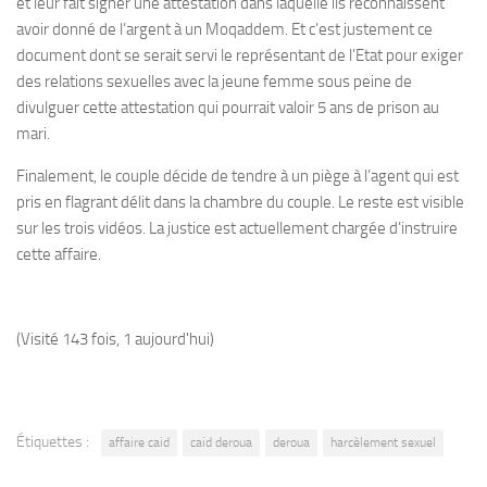
et leur fait signer une attestation dans laquelle ils reconnaissent
avoir donné de l’argent à un Moqaddem. Et c’est justement ce
document dont se serait servi le représentant de l’Etat pour exiger
des relations sexuelles avec la jeune femme sous peine de
divulguer cette attestation qui pourrait valoir 5 ans de prison au
mari.
Finalement, le couple décide de tendre à un piège à l’agent qui est
pris en flagrant délit dans la chambre du couple. Le reste est visible
sur les trois vidéos. La justice est actuellement chargée d’instruire
cette affaire.
(Visité 143 fois, 1 aujourd'hui)
Étiquettes :
affaire caid
caid deroua
deroua
harcèlement sexuel