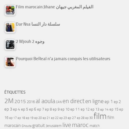
Film marocain Jihane الفيلم المغربي جيهان
Dar Nsa سلسلة دار النسا
2 Wjouh 2 وجوه
Pourquoi BeReal n’a jamais conquis les utilisateurs
ÉTIQUETTES
2M
al aoula
en direct
en ligne
2015
ep 1
ep 2
2016
CAN
ep 3
ep 4
ep 5
ep 6
ep 7
ep 11
ep 8
ep 9
ep 10
ep 12
ep 13
ep 15
ep
ep 14
film
film
16
ep 17
ep 21
ep 27
ep 18
ep 19
ep 20
ep 22
ep 23
ep 28
ep 30
maroc
live
gratuit
marocain
Jerusalem
match
Ghouta