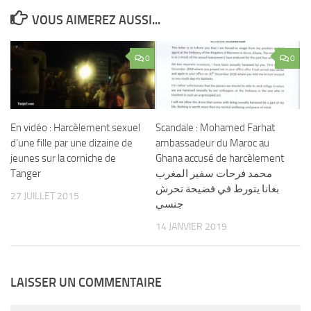
VOUS AIMEREZ AUSSI...
0
0
En vidéo : Harcèlement sexuel
Scandale : Mohamed Farhat
d’une fille par une dizaine de
ambassadeur du Maroc au
jeunes sur la corniche de
Ghana accusé de harcèlement
Tanger
محمد فرحات سفير المغرب
بغانا يتورط في فضيحة تحرش
27 JUILLET 2015
جنسي
14 JANVIER 2019
LAISSER UN COMMENTAIRE