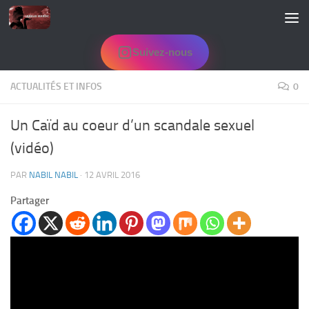
Skip to content
Suivez-nous
ACTUALITÉS ET INFOS
0
Un Caïd au coeur d’un scandale sexuel
(vidéo)
PAR
NABIL NABIL
·
12 AVRIL 2016
Partager