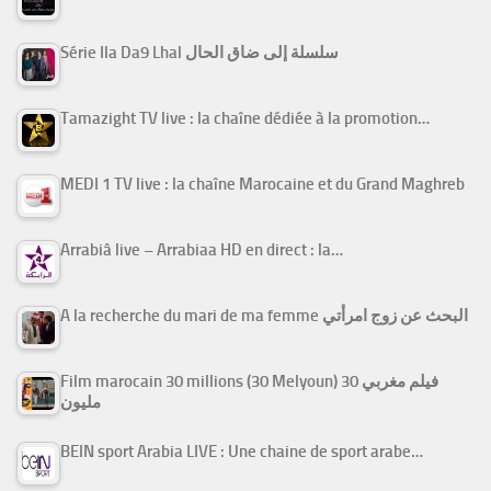
Série Ila Da9 Lhal سلسلة إلى ضاق الحال
Tamazight TV live : la chaîne dédiée à la promotion…
MEDI 1 TV live : la chaîne Marocaine et du Grand Maghreb
Arrabiâ live – Arrabiaa HD en direct : la…
A la recherche du mari de ma femme البحث عن زوج امرأتي
Film marocain 30 millions (30 Melyoun) فيلم مغربي 30
مليون
BEIN sport Arabia LIVE : Une chaine de sport arabe…