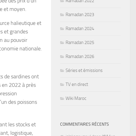
bée des prix d’un
Ramadan 2022
e et moyen.
Ramadan 2023
urce halieutique et
Ramadan 2024
es et grandes
n au pouvoir
Ramadan 2025
’économie nationale.
Ramadan 2026
Séries et émissions
s de sardines ont
s en 2022 à près
TV en direct
pression
Wiki Maroc
l’un des poissons
ant les stocks et
COMMENTAIRES RÉCENTS
ant, logistique,