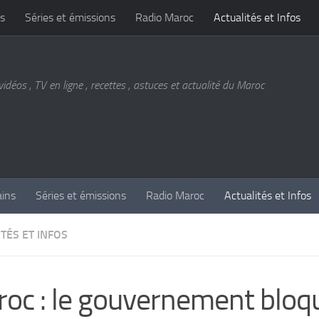
s
Séries et émissions
Radio Maroc
Actualités et Infos
vidéos , TV en ligne , recettes , astuces et actualité du Maroc
ains
Séries et émissions
Radio Maroc
Actualités et Infos
TÉS ET INFOS
oc : le gouvernement bloq