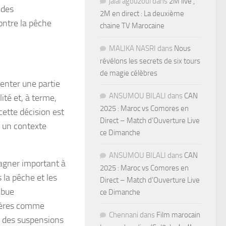
jalal agouzoul
dans
2M live ,
 des
2M en direct : La deuxième
contre la pêche
chaine TV Marocaine
MALIKA NASRI
dans
Nous
révélons les secrets de six tours
de magie célèbres
ienter une partie
ANSUMOU BILALI
dans
CAN
ité et, à terme,
2025 : Maroc vs Comores en
cette décision est
Direct – Match d’Ouverture Live
 un contexte
ce Dimanche
ANSUMOU BILALI
dans
CAN
gagner important à
2025 : Maroc vs Comores en
la pêche et les
Direct – Match d’Ouverture Live
ibue
ce Dimanche
ôtières comme
Chennani
dans
Film marocain
e des suspensions