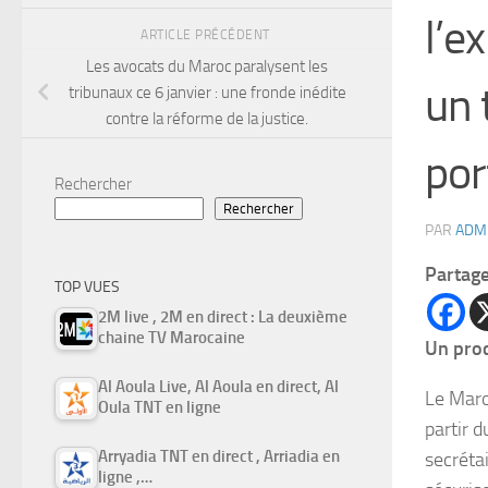
l’e
ARTICLE PRÉCÉDENT
Les avocats du Maroc paralysent les
un 
tribunaux ce 6 janvier : une fronde inédite
contre la réforme de la justice.
po
Rechercher
Rechercher
PAR
ADM
Partag
TOP VUES
2M live , 2M en direct : La deuxième
chaine TV Marocaine
Un prod
Al Aoula Live, Al Aoula en direct, Al
Le Maro
Oula TNT en ligne
partir 
Arryadia TNT en direct , Arriadia en
secrétai
ligne ,…