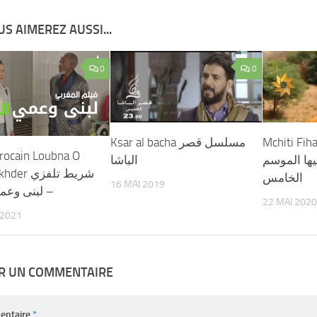
S AIMEREZ AUSSI...
0
0
Ksar al bacha مسلسل قصر
Mchiti Fih
rocain Loubna O
ها الموسم
الباشا
شريط تلفزي
الخامس
16 MAI 2019
ﻟﺒﻨﻰ ﻭﻋﻤﻲ 
22 MAI 2020
 2021
ER UN COMMENTAIRE
entaire
*