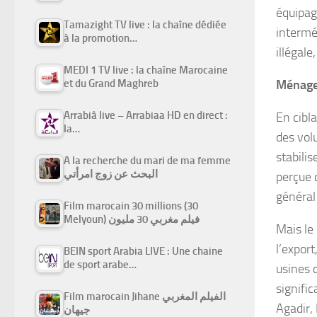
équipage
Tamazight TV live : la chaîne dédiée
interméd
à la promotion…
illégal
MEDI 1 TV live : la chaîne Marocaine
Ménages
et du Grand Maghreb
Arrabiâ live – Arrabiaa HD en direct :
En cibl
la…
des vol
stabili
A la recherche du mari de ma femme
البحث عن زوج امرأتي
perçue 
général
Film marocain 30 millions (30
Melyoun) فيلم مغربي 30 مليون
Mais le
l’expor
BEIN sport Arabia LIVE : Une chaine
de sport arabe…
usines d
signific
Film marocain Jihane الفيلم المغربي
Agadir,
جيهان