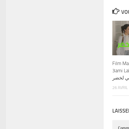
VOU
Film Ma
3ami Lakhder 
– ﻟﺨﻀﺮ
26 AVRIL
LAISS
Comm