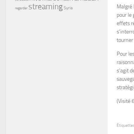
streaming
Malgré 
Syria
regarder
pour le 
effets r
s’inter
tourner
Pour le
raisonna
s’agit d
sauvega
stratég
(Visité 
Étiquettes