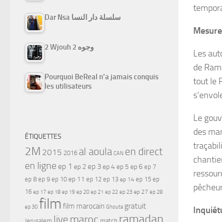
tempora
Dar Nsa سلسلة دار النسا
Mesure
2 Wjouh 2 وجوه
Les aut
de Rama
Pourquoi BeReal n’a jamais conquis
tout le 
les utilisateurs
s’envol
Le gouv
des mar
ÉTIQUETTES
traçabil
2M
al aoula
en direct
2015
2016
CAN
chantie
en ligne
ep 1
ep 3
ep 2
ep 4
ep 5
ep 6
ep 7
ressourc
ep 11
ep 8
ep 9
ep 10
ep 12
ep 13
ep 15
ep
ep 14
pêcheur
16
ep 17
ep 21
ep 27
ep 18
ep 19
ep 20
ep 22
ep 23
ep 28
film
gratuit
film marocain
ep 30
Ghouta
Inquiét
ramadan
maroc
live
Jerusalem
match