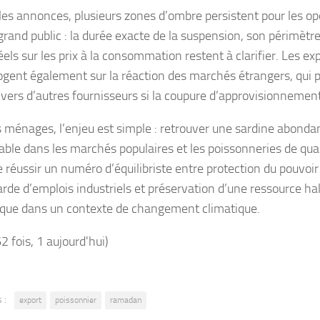
les annonces, plusieurs zones d’ombre persistent pour les 
grand public : la durée exacte de la suspension, son périmètre
éels sur les prix à la consommation restent à clarifier. Les ex
rogent également sur la réaction des marchés étrangers, qui 
 vers d’autres fournisseurs si la coupure d’approvisionnemen
s ménages, l’enjeu est simple : retrouver une sardine abondan
ble dans les marchés populaires et les poissonneries de quarti
e réussir un numéro d’équilibriste entre protection du pouvoir
rde d’emplois industriels et préservation d’une ressource ha
ique dans un contexte de changement climatique.
62 fois, 1 aujourd'hui)
 :
export
poissonnier
ramadan