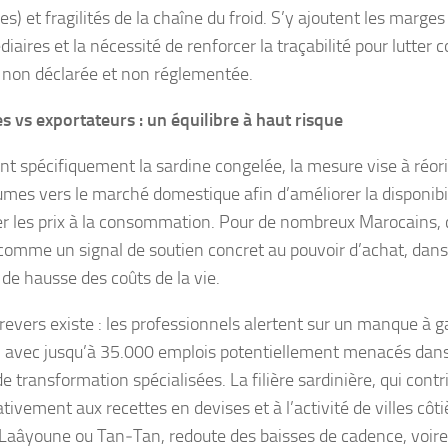
s) et fragilités de la chaîne du froid. S’y ajoutent les marges
iaires et la nécessité de renforcer la traçabilité pour lutter 
e, non déclarée et non réglementée.
 vs exportateurs : un équilibre à haut risque
ant spécifiquement la sardine congelée, la mesure vise à réor
umes vers le marché domestique afin d’améliorer la disponibil
ser les prix à la consommation. Pour de nombreux Marocains, 
comme un signal de soutien concret au pouvoir d’achat, dans
 de hausse des coûts de la vie.
 revers existe : les professionnels alertent sur un manque à 
t, avec jusqu’à 35.000 emplois potentiellement menacés dans 
e transformation spécialisées. La filière sardinière, qui contr
ativement aux recettes en devises et à l’activité de villes c
 Laâyoune ou Tan‑Tan, redoute des baisses de cadence, voir