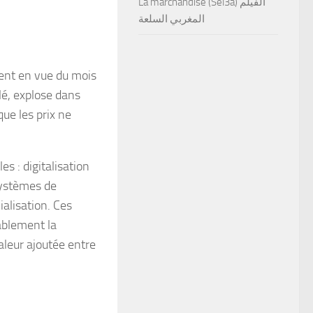
La marchandise (Sel3a) الفيلم
المغربي السلعة
nt en vue du mois
é, explose dans
que les prix ne
s : digitalisation
systèmes de
ialisation. Ces
ablement la
aleur ajoutée entre