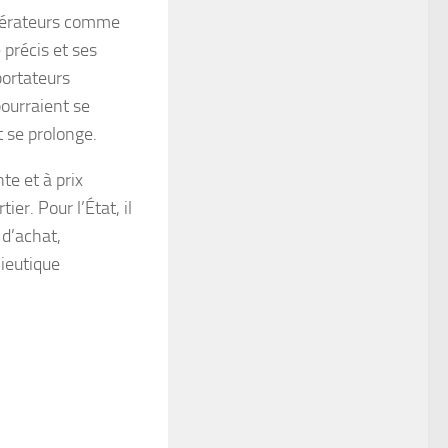
opérateurs comme
 précis et ses
portateurs
pourraient se
t se prolonge.
te et à prix
er. Pour l’État, il
 d’achat,
lieutique