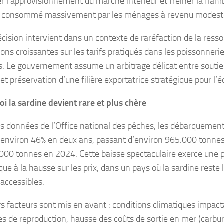
er l’approvisionnement du marché intérieur et freiner la flam
n consommé massivement par les ménages à revenu modest
écision intervient dans un contexte de raréfaction de la resso
ions croissantes sur les tarifs pratiqués dans les poissonneri
s. Le gouvernement assume un arbitrage délicat entre soutie
et préservation d’une filière exportatrice stratégique pour l
i la sardine devient rare et plus chère
es données de l’Office national des pêches, les débarquement
’environ 46% en deux ans, passant d’environ 965.000 tonne
000 tonnes en 2024. Cette baisse spectaculaire exerce une 
ue à la hausse sur les prix, dans un pays où la sardine reste 
 accessibles.
rs facteurs sont mis en avant : conditions climatiques impact
es de reproduction, hausse des coûts de sortie en mer (carbur