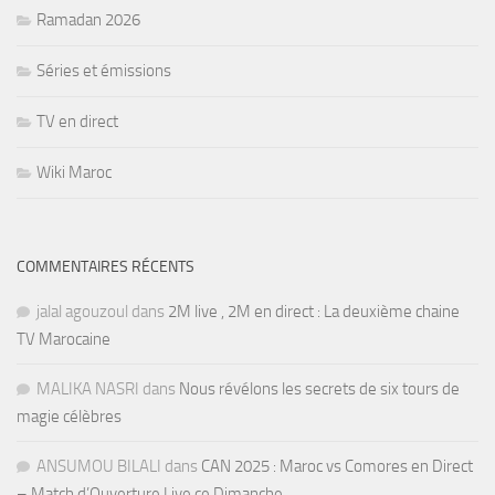
Ramadan 2026
Séries et émissions
TV en direct
Wiki Maroc
COMMENTAIRES RÉCENTS
jalal agouzoul
dans
2M live , 2M en direct : La deuxième chaine
TV Marocaine
MALIKA NASRI
dans
Nous révélons les secrets de six tours de
magie célèbres
ANSUMOU BILALI
dans
CAN 2025 : Maroc vs Comores en Direct
– Match d’Ouverture Live ce Dimanche