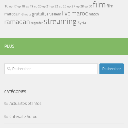
film
film
16
ep 17
ep 21
ep 27
ep 18
ep 19
ep 20
ep 22
ep 23
ep 28
ep 30
maroc
live
gratuit
marocain
Jerusalem
match
Ghouta
streaming
ramadan
Syria
regarder
PLUS
Rechercher :
CATÉGORIES
Actualités et Infos
Chhiwate Sorour