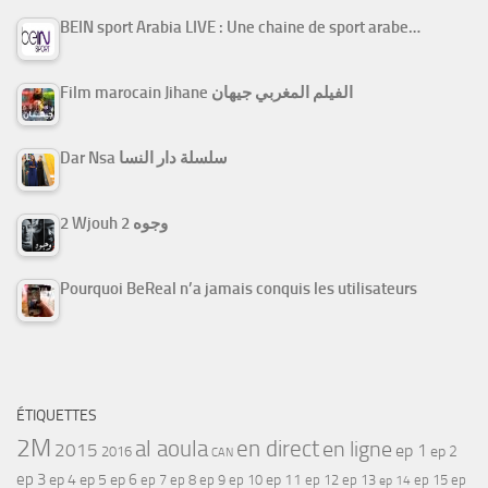
BEIN sport Arabia LIVE : Une chaine de sport arabe…
Film marocain Jihane الفيلم المغربي جيهان
Dar Nsa سلسلة دار النسا
2 Wjouh 2 وجوه
Pourquoi BeReal n’a jamais conquis les utilisateurs
ÉTIQUETTES
2M
al aoula
en direct
en ligne
2015
ep 1
ep 2
2016
CAN
ep 3
ep 4
ep 5
ep 6
ep 7
ep 11
ep 8
ep 9
ep 10
ep 12
ep 13
ep 15
ep
ep 14