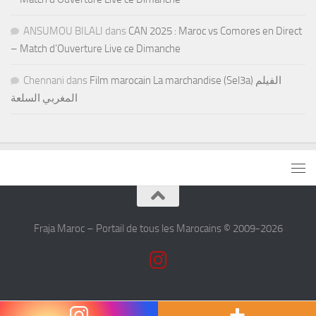
ANSUMOU BILALI
dans
CAN 2025 : Maroc vs Comores en Direct
– Match d’Ouverture Live ce Dimanche
Chennani
dans
Film marocain La marchandise (Sel3a) الفيلم
المغربي السلعة
Fraja Maroc – Portail de tous les Marocains © 2009-2026