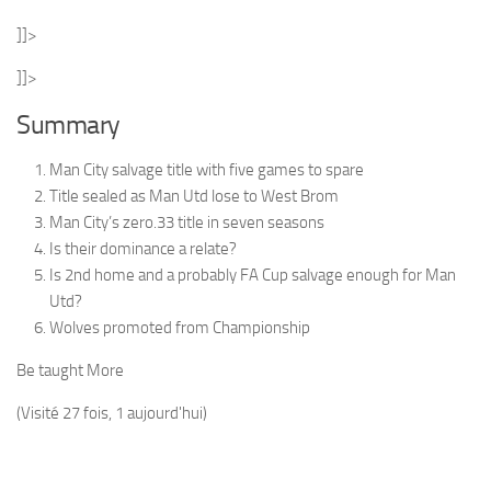
]]>
]]>
Summary
Man City salvage title with five games to spare
Title sealed as Man Utd lose to West Brom
Man City’s zero.33 title in seven seasons
Is their dominance a relate?
Is 2nd home and a probably FA Cup salvage enough for Man
Utd?
Wolves promoted from Championship
Be taught More
(Visité 27 fois, 1 aujourd'hui)