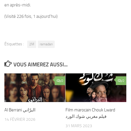
en après-midi.
(Visité 226 fois, 1 aujourd'hui)
Étiquettes :
2M
ramadan
VOUS AIMEREZ AUSSI...
0
0
Al Berrani البرّاني
Film marocain Chouk Lward
فيلم مغربي شوك الورد
14 FÉVRIER 2026
31 MARS 2023