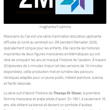
maghariba fi samma
Marocains du Ciel est une série d’animation éducative captivante
diffusée du lundi au vendredi sur 2M pendant Ramadan 2026,
spécialement conçue pour les enfants. Elle raconte les histoires
inspirantes de deux figures marocaines emblématiques qui ont
rêvé de conquérir les airs et marqué l’histoire de l’aviation. À travers
20 épisodes de 4 minutes chacun (et des versions de 10 minutes
disponibles), cette production met en lumière des parcours
héroïques adaptés pour un jeune public, mêlant aventure, science
et fierté nationale.
La série suit d’abord l’histoire de
Thuraya Al-Shawi
, la première
femme marocaine et arabe pilote d’avion. En 1951, à seulement 16
ans, elle obtient sa licence et devient un symbole d’audace