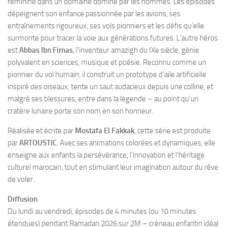
féminine dans un domaine dominé par les hommes. Les épisodes
dépeignent son enfance passionnée par les avions, ses
entraînements rigoureux, ses vols pionniers et les défis qu’elle
surmonte pour tracer la voie aux générations futures. L’autre héros
est
Abbas Ibn Firnas
, l’inventeur amazigh du IXe siècle, génie
polyvalent en sciences, musique et poésie. Reconnu comme un
pionnier du vol humain, il construit un prototype d’aile artificielle
inspiré des oiseaux, tente un saut audacieux depuis une colline, et
malgré ses blessures, entre dans la légende – au point qu’un
cratère lunaire porte son nom en son honneur.
Réalisée et écrite par
Mostafa El Fakkak
, cette série est produite
par
ARTOUSTIC
. Avec ses animations colorées et dynamiques, elle
enseigne aux enfants la persévérance, l’innovation et l’héritage
culturel marocain, tout en stimulant leur imagination autour du rêve
de voler.
Diffusion
Du lundi au vendredi, épisodes de 4 minutes (ou 10 minutes
étendues) pendant Ramadan 2026 sur 2M – créneau enfantin idéal