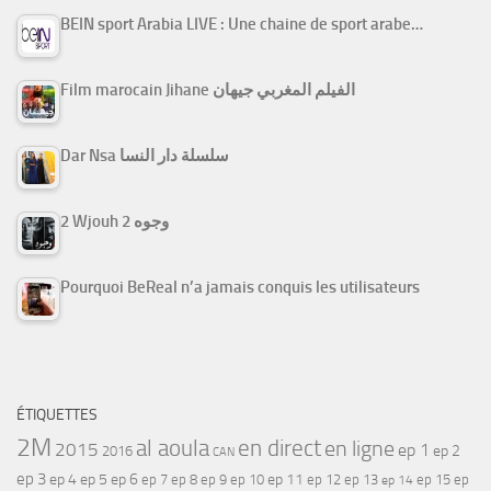
BEIN sport Arabia LIVE : Une chaine de sport arabe…
Film marocain Jihane الفيلم المغربي جيهان
Dar Nsa سلسلة دار النسا
2 Wjouh 2 وجوه
Pourquoi BeReal n’a jamais conquis les utilisateurs
ÉTIQUETTES
2M
al aoula
en direct
en ligne
2015
ep 1
ep 2
2016
CAN
ep 3
ep 4
ep 5
ep 6
ep 7
ep 11
ep 8
ep 9
ep 10
ep 12
ep 13
ep 15
ep
ep 14