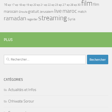
film
film
16
ep 17
ep 21
ep 27
ep 18
ep 19
ep 20
ep 22
ep 23
ep 28
ep 30
maroc
live
gratuit
marocain
Jerusalem
match
Ghouta
streaming
ramadan
Syria
regarder
PLUS
Rechercher :
CATÉGORIES
Actualités et Infos
Chhiwate Sorour