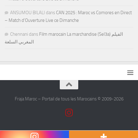
ANSUMOU BILALI
dans
CAN 2025 : Maroc vs Comores en Direct
– Match d’Ouverture Live ce Dimanche
Chennani
dans
Film marocain La marchandise (Sel3a) الفيلم
المغربي السلعة
Fraja Maroc – Portail de tous les Marocains © 2009-2026