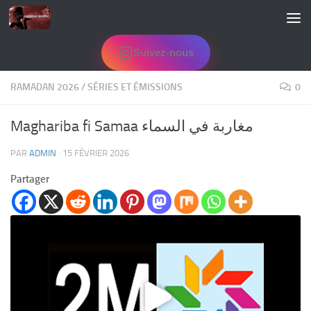
Skip to content
Suivez-nous
RAMADAN 2026
/
SÉRIES ET ÉMISSIONS
0
Maghariba fi Samaa مغاربة في السماء
PAR
ADMIN
·
15 FÉVRIER 2026
Partager