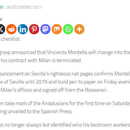
IN
·
28 DÉCEMBRE 2017
er
 grasp announced that Vincenzo Montella will change into th
 his contract with Milan is terminated.
uncement on Sevilla’s righteous net pages confirms Montel
re of Sevilla until 2019 and build pen to paper on Friday even
 Milan’s offices and signed off from the Rossoneri.
hen take mark of the Andalusians for the first time on Saturda
ing unveiled to the Spanish Press.
iles no longer always but identified who his backroom worker