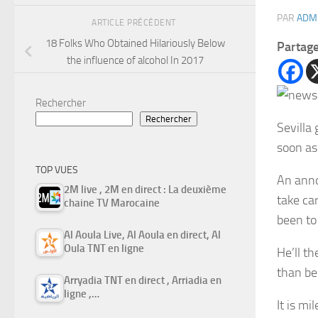
PAR
ADM
ARTICLE PRÉCÉDENT
18 Folks Who Obtained Hilariously Below
Partag
the influence of alcohol In 2017
Rechercher
Rechercher
Sevilla
soon as
TOP VUES
An anno
2M live , 2M en direct : La deuxième
take ca
chaine TV Marocaine
been to
Al Aoula Live, Al Aoula en direct, Al
Oula TNT en ligne
He’ll t
than be
Arryadia TNT en direct , Arriadia en
ligne ,…
It is m