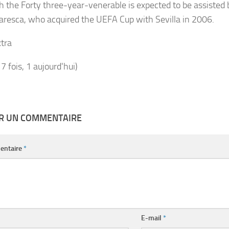
h the Forty three-year-venerable is expected to be assisted b
resca, who acquired the UEFA Cup with Sevilla in 2006.
tra
17 fois, 1 aujourd'hui)
ER UN COMMENTAIRE
entaire
*
E-mail
*