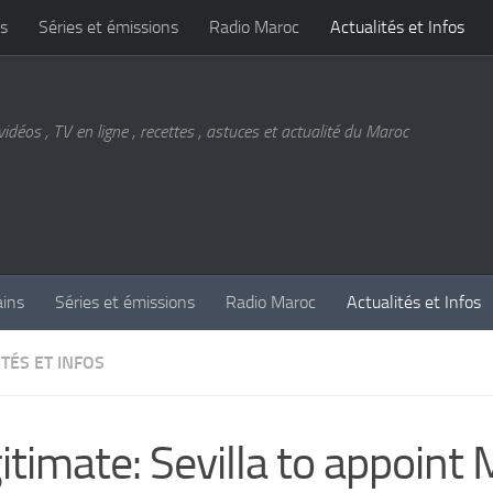
s
Séries et émissions
Radio Maroc
Actualités et Infos
vidéos , TV en ligne , recettes , astuces et actualité du Maroc
ains
Séries et émissions
Radio Maroc
Actualités et Infos
TÉS ET INFOS
itimate: Sevilla to appoint 