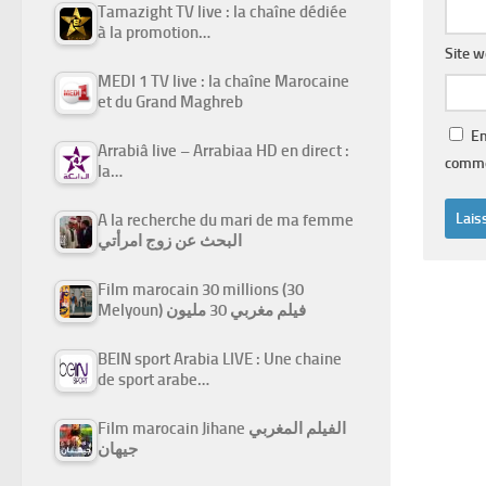
Tamazight TV live : la chaîne dédiée
à la promotion…
Site 
MEDI 1 TV live : la chaîne Marocaine
et du Grand Maghreb
En
Arrabiâ live – Arrabiaa HD en direct :
comme
la…
A la recherche du mari de ma femme
البحث عن زوج امرأتي
Film marocain 30 millions (30
Melyoun) فيلم مغربي 30 مليون
BEIN sport Arabia LIVE : Une chaine
de sport arabe…
Film marocain Jihane الفيلم المغربي
جيهان