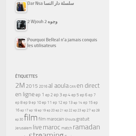
Dar Nsa سلسلة دار النسا
2 Wjouh 2 وجوه
Pourquoi BeReal n’a jamais conquis
les utilisateurs
ÉTIQUETTES
2M
al aoula
en direct
2015
2016
CAN
en ligne
ep 1
ep 3
ep 2
ep 4
ep 5
ep 6
ep 7
ep 11
ep 8
ep 9
ep 10
ep 12
ep 13
ep 15
ep
ep 14
16
ep 17
ep 21
ep 27
ep 18
ep 19
ep 20
ep 22
ep 23
ep 28
film
gratuit
film marocain
ep 30
Ghouta
ramadan
maroc
live
Jerusalem
match
streaming