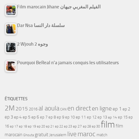
Film marocain Jihane الفيلم المغربي جيهان
Dar Nsa سلسلة دار النسا
2 Wjouh 2 وجوه
Pourquoi BeReal n’a jamais conquis les utilisateurs
ÉTIQUETTES
2M
al aoula
en direct
en ligne
2015
ep 1
ep 2
2016
CAN
ep 3
ep 4
ep 5
ep 6
ep 7
ep 11
ep 8
ep 9
ep 10
ep 12
ep 13
ep 15
ep
ep 14
film
film
16
ep 17
ep 21
ep 27
ep 18
ep 19
ep 20
ep 22
ep 23
ep 28
ep 30
maroc
live
gratuit
marocain
Jerusalem
match
Ghouta