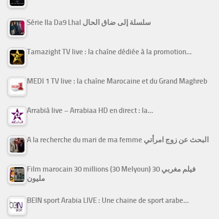
Série Ila Da9 Lhal سلسلة إلى ضاق الحال
Tamazight TV live : la chaîne dédiée à la promotion…
MEDI 1 TV live : la chaîne Marocaine et du Grand Maghreb
Arrabiâ live – Arrabiaa HD en direct : la…
A la recherche du mari de ma femme البحث عن زوج امرأتي
Film marocain 30 millions (30 Melyoun) فيلم مغربي 30
مليون
BEIN sport Arabia LIVE : Une chaine de sport arabe…