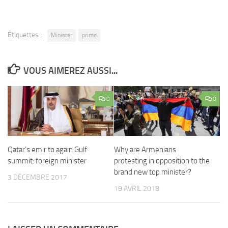
Étiquettes :
Minister
prime
VOUS AIMEREZ AUSSI...
0
0
Qatar’s emir to again Gulf
Why are Armenians
summit: foreign minister
protesting in opposition to the
brand new top minister?
3 DÉCEMBRE 2017
19 AVRIL 2018