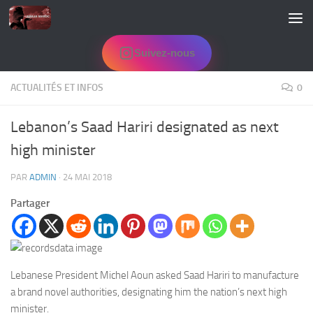
Skip to content
Suivez-nous
ACTUALITÉS ET INFOS
0
Lebanon’s Saad Hariri designated as next
high minister
PAR
ADMIN
·
24 MAI 2018
Partager
Lebanese President Michel Aoun asked Saad Hariri to manufacture
a brand novel authorities, designating him the nation’s next high
minister.