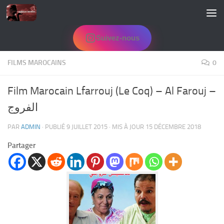
Skip to content
Suivez-nous
FILMS MAROCAINS
0
Film Marocain Lfarrouj (Le Coq) – Al Farouj –
الفروج
PAR
ADMIN
· PUBLIÉ
9 JUILLET 2015
· MIS À JOUR
15 DÉCEMBRE 2018
Partager