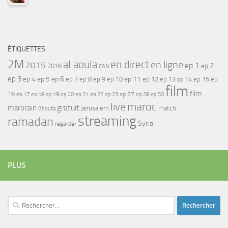
ÉTIQUETTES
2M
al aoula
en direct
en ligne
2015
ep 1
ep 2
2016
CAN
ep 3
ep 4
ep 5
ep 6
ep 7
ep 11
ep 8
ep 9
ep 10
ep 12
ep 13
ep 15
ep
ep 14
film
film
16
ep 17
ep 21
ep 27
ep 18
ep 19
ep 20
ep 22
ep 23
ep 28
ep 30
maroc
live
gratuit
marocain
Jerusalem
match
Ghouta
streaming
ramadan
Syria
regarder
PLUS
Rechercher :