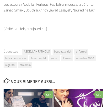
Les acteurs : Abdellah Ferkous, Fadila Benmoussa, la défunte
Zaineb Smaiki, Bouchra Ahrich, Jawad Essayeh, Nouredine Bikr .
(Visité 515 fois, 1 aujourd'hui)
Étiquettes :
ABDELLAH FARKOUS
bouchra ahrich
el farrouj
fadila benmoussa
film complet
gratuit
lfarrouj
ramadan 2016
regarder
streamin
VOUS AIMEREZ AUSSI...
4
0