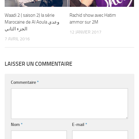
Waadi 2 ( saison 2) la série
Rachid show avec Hatim
Marocaine de Al Aoula وعدي
ammor sur 2M
الجزء الثاني
12 JANVIER 2017
7 AVRIL 2016
LAISSER UN COMMENTAIRE
Commentaire
*
Nom
*
E-mail
*