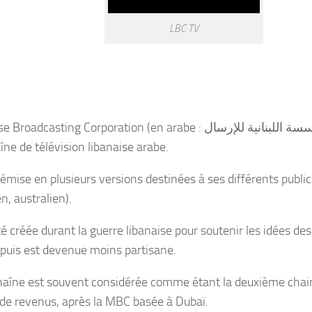
LBC TV
dcasting Corporation (en arabe : المؤسسة اللبنانية للإرسال, ou LBC) est
îne de télévision libanaise arabe.
 émise en plusieurs versions destinées à ses différents public
n, australien).
té créée durant la guerre libanaise pour soutenir les idées des
puis est devenue moins partisane.
haîne est souvent considérée comme étant la deuxième chai
de revenus, après la MBC basée à Dubaï.