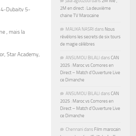
jalal agouzoul
dans
2M live ,
2M en direct : La deuxième
v 4-Dubaitv 5-
chaine TV Marocaine
MALIKA NASRI
dans
Nous
ne , mais la
révélons les secrets de six tours
de magie célèbres
vor, Star Academy,
ANSUMOU BILALI
dans
CAN
2025 : Maroc vs Comores en
Direct – Match d’Ouverture Live
ce Dimanche
ANSUMOU BILALI
dans
CAN
2025 : Maroc vs Comores en
Direct – Match d’Ouverture Live
ce Dimanche
Chennani
dans
Film marocain