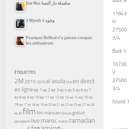
Badr 6
Dar Nsa سلسلة دار النسا
11843
2 Wjouh 2 وجوه
H
27500
3/4
Pourquoi BeReal n’a jamais conquis
les utilisateurs
Badr 5
10730
V
ÉTIQUETTES
27500
2M
al aoula
en direct
2015
2016
CAN
3/4
en ligne
ep 1
ep 3
ep 2
ep 4
ep 5
ep 6
ep 7
ep 11
ep 8
ep 9
ep 10
ep 12
ep 13
ep 15
ep
ep 14
(Visité 
16
ep 17
ep 21
ep 27
ep 18
ep 19
ep 20
ep 22
ep 23
ep 28
film
gratuit
film marocain
ep 30
Ghouta
ramadan
maroc
live
Jerusalem
match
streaming