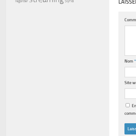
Syria
LAISS
regarder
Comm
Nom
*
Site 
En
comme