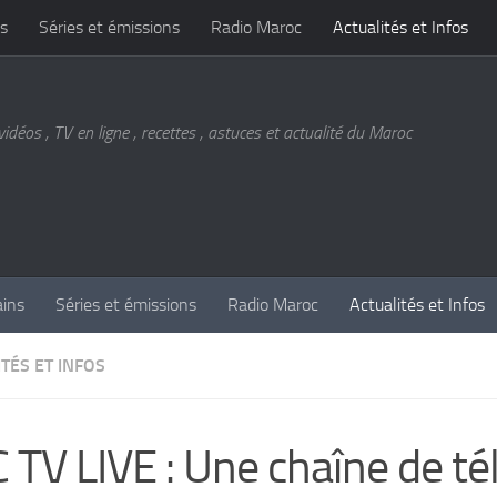
s
Séries et émissions
Radio Maroc
Actualités et Infos
vidéos , TV en ligne , recettes , astuces et actualité du Maroc
ains
Séries et émissions
Radio Maroc
Actualités et Infos
TÉS ET INFOS
 TV LIVE : Une chaîne de té