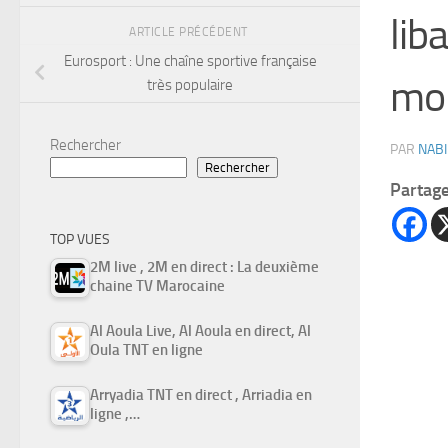
lib
ARTICLE PRÉCÉDENT
Eurosport : Une chaîne sportive française
mon
très populaire
Rechercher
PAR
NABI
Rechercher
Partag
TOP VUES
2M live , 2M en direct : La deuxième
chaine TV Marocaine
Al Aoula Live, Al Aoula en direct, Al
Oula TNT en ligne
Arryadia TNT en direct , Arriadia en
ligne ,…