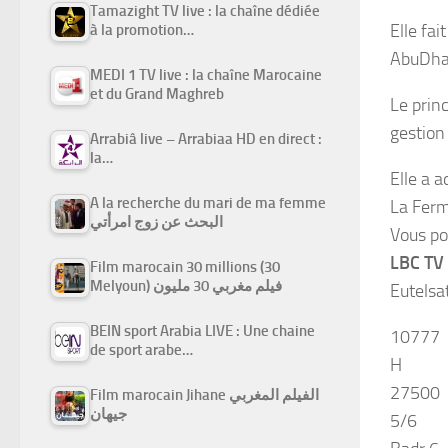
Tamazight TV live : la chaîne dédiée
Elle fa
à la promotion…
AbuDha
MEDI 1 TV live : la chaîne Marocaine
et du Grand Maghreb
Le princ
gestion
Arrabiâ live – Arrabiaa HD en direct :
la…
Elle a 
A la recherche du mari de ma femme
La Ferm
البحث عن زوج امرأتي
Vous po
LBC TV s
Film marocain 30 millions (30
Melyoun) فيلم مغربي 30 مليون
Eutelsa
BEIN sport Arabia LIVE : Une chaine
10777
de sport arabe…
H
27500
Film marocain Jihane الفيلم المغربي
جيهان
5/6