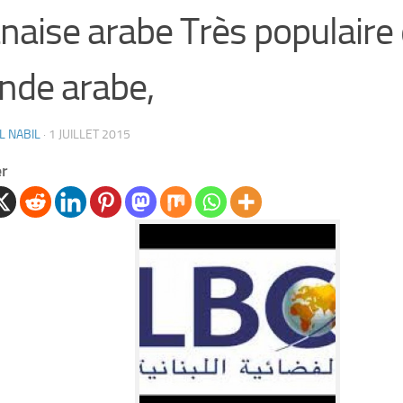
anaise arabe Très populaire
de arabe,
L NABIL
·
1 JUILLET 2015
er