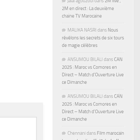
jalal agouzoul
dans
2M live ,
2M en direct : La deuxième
chaine TV Marocaine
MALIKA NASRI
dans
Nous
révélons les secrets de six tours
de magie célèbres
ANSUMOU BILALI
dans
CAN
2025 : Maroc vs Comores en
Direct – Match d’Ouverture Live
ce Dimanche
ANSUMOU BILALI
dans
CAN
2025 : Maroc vs Comores en
Direct – Match d’Ouverture Live
ce Dimanche
Chennani
dans
Film marocain