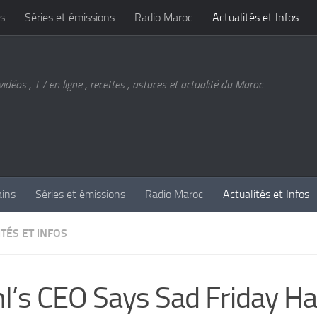
s
Séries et émissions
Radio Maroc
Actualités et Infos
vidéos , TV en ligne , recettes , astuces et actualité du Maroc
ains
Séries et émissions
Radio Maroc
Actualités et Infos
TÉS ET INFOS
l’s CEO Says Sad Friday H