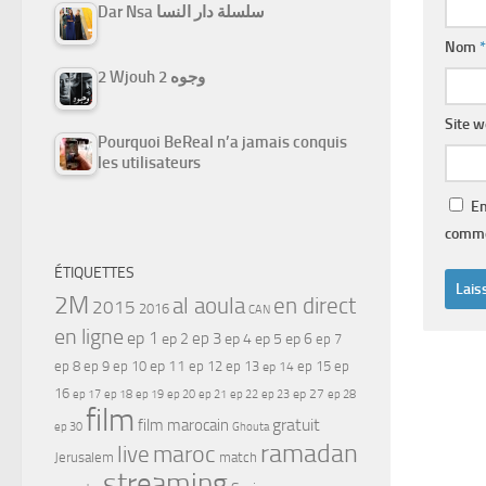
Dar Nsa سلسلة دار النسا
Nom
*
2 Wjouh 2 وجوه
Site 
Pourquoi BeReal n’a jamais conquis
les utilisateurs
En
comme
ÉTIQUETTES
2M
al aoula
en direct
2015
2016
CAN
en ligne
ep 1
ep 3
ep 2
ep 4
ep 5
ep 6
ep 7
ep 11
ep 8
ep 9
ep 10
ep 12
ep 13
ep 15
ep
ep 14
16
ep 17
ep 21
ep 27
ep 18
ep 19
ep 20
ep 22
ep 23
ep 28
film
gratuit
film marocain
ep 30
Ghouta
ramadan
maroc
live
Jerusalem
match
streaming