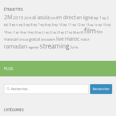
ÉTIQUETTES
2M
al aoula
en direct
en ligne
2015
ep 1
ep 2
2016
CAN
ep 3
ep 4
ep 5
ep 6
ep 7
ep 11
ep 8
ep 9
ep 10
ep 12
ep 13
ep 15
ep
ep 14
film
film
16
ep 17
ep 21
ep 27
ep 18
ep 19
ep 20
ep 22
ep 23
ep 28
ep 30
maroc
live
gratuit
marocain
Jerusalem
match
Ghouta
streaming
ramadan
Syria
regarder
PLUS
Rechercher :
CATÉGORIES