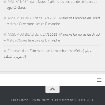
MALIKA NASRI
dans
Nous révélons les secrets de six tours de
magie célèbres
ANSUMOU BILALI
dans
CAN 2025 : Maroc vs Comores en Direct
– Match d’Ouverture Live ce Dimanche
ANSUMOU BILALI
dans
CAN 2025 : Maroc vs Comores en Direct
– Match d’Ouverture Live ce Dimanche
Chennani
dans
Film marocain La marchandise (Sel3a) الفيلم
المغربي السلعة
Fraja Maroc – Portail de tous les Marocains © 2009-2026