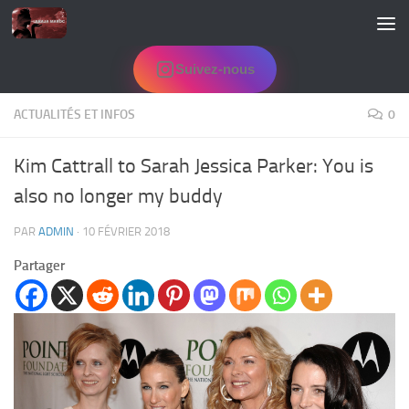
Skip to content
Suivez-nous
ACTUALITÉS ET INFOS
0
Kim Cattrall to Sarah Jessica Parker: You is
also no longer my buddy
PAR
ADMIN
·
10 FÉVRIER 2018
Partager