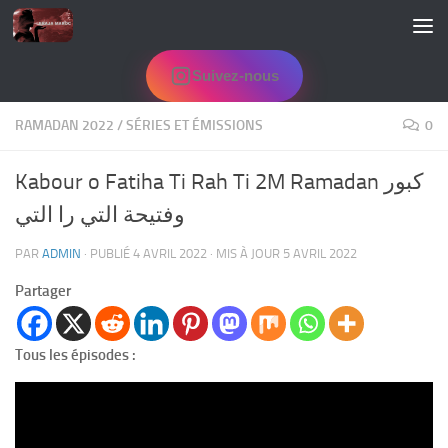
Skip to content
Suivez-nous
RAMADAN 2022
/
SÉRIES ET ÉMISSIONS
0
Kabour o Fatiha Ti Rah Ti 2M Ramadan كبور
وفتيحة التي را التي
PAR
ADMIN
· PUBLIÉ
4 AVRIL 2022
· MIS À JOUR
5 AVRIL 2022
Partager
Tous les épisodes :