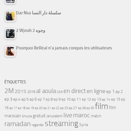
Dar Nsa سلسلة دار النسا
2 Wjouh 2 وجوه
Pourquoi BeReal n’a jamais conquis les utilisateurs
ÉTIQUETTES
2M
al aoula
en direct
en ligne
2015
ep 1
ep 2
2016
CAN
ep 3
ep 4
ep 5
ep 6
ep 7
ep 11
ep 8
ep 9
ep 10
ep 12
ep 13
ep 15
ep
ep 14
film
film
16
ep 17
ep 21
ep 27
ep 18
ep 19
ep 20
ep 22
ep 23
ep 28
ep 30
maroc
live
gratuit
marocain
Jerusalem
match
Ghouta
streaming
ramadan
Syria
regarder