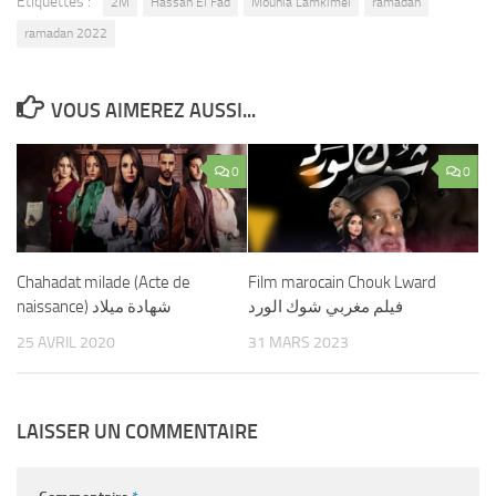
Étiquettes :
2M
Hassan El Fad
Mounia Lamkimel
ramadan
ramadan 2022
VOUS AIMEREZ AUSSI...
0
0
Chahadat milade (Acte de
Film marocain Chouk Lward
فيلم مغربي شوك الورد
naissance) شهادة ميلاد
25 AVRIL 2020
31 MARS 2023
LAISSER UN COMMENTAIRE