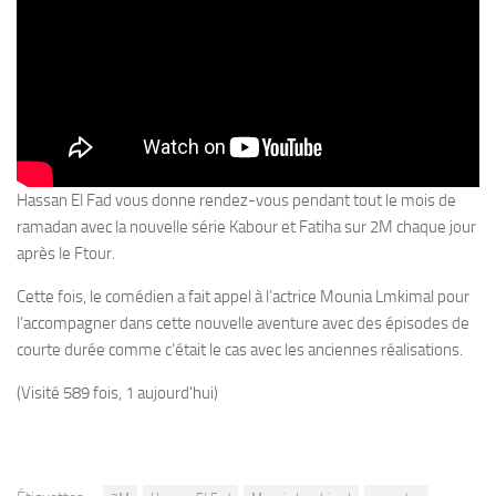
Hassan El Fad vous donne rendez-vous pendant tout le mois de
ramadan avec la nouvelle série Kabour et Fatiha sur 2M chaque jour
après le Ftour.
Cette fois, le comédien a fait appel à l’actrice Mounia Lmkimal pour
l’accompagner dans cette nouvelle aventure avec des épisodes de
courte durée comme c’était le cas avec les anciennes réalisations.
(Visité 589 fois, 1 aujourd'hui)