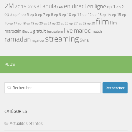
2M
al aoula
en direct
en ligne
2015
ep 1
ep 2
2016
CAN
ep 3
ep 4
ep 5
ep 6
ep 7
ep 11
ep 8
ep 9
ep 10
ep 12
ep 13
ep 15
ep
ep 14
film
film
16
ep 17
ep 21
ep 27
ep 18
ep 19
ep 20
ep 22
ep 23
ep 28
ep 30
maroc
live
gratuit
marocain
Jerusalem
match
Ghouta
streaming
ramadan
Syria
regarder
PLUS
Rechercher :
CATÉGORIES
Actualités et Infos