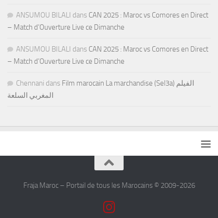
ANSUMOU BILALI
dans
CAN 2025 : Maroc vs Comores en Direct
– Match d’Ouverture Live ce Dimanche
ANSUMOU BILALI
dans
CAN 2025 : Maroc vs Comores en Direct
– Match d’Ouverture Live ce Dimanche
Chennani
dans
Film marocain La marchandise (Sel3a) الفيلم
المغربي السلعة
Fraja Maroc – Portail de tous les Marocains © 2009-2026