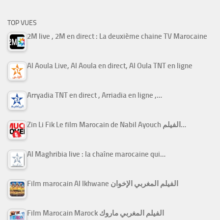
TOP VUES
2M live , 2M en direct : La deuxième chaine TV Marocaine
Al Aoula Live, Al Aoula en direct, Al Oula TNT en ligne
Arryadia TNT en direct , Arriadia en ligne ,…
Zin Li Fik Le film Marocain de Nabil Ayouch الفيلم…
Al Maghribia live : la chaîne marocaine qui…
Film marocain Al Ikhwane الفيلم المغربي الإخوان
Film Marocain Marock الفيلم المغربي ماروك