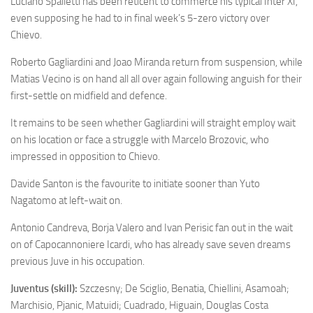
Luciano Spalletti has been reticent to commerce his typical Inter XI,
even supposing he had to in final week’s 5-zero victory over
Chievo.
Roberto Gagliardini and Joao Miranda return from suspension, while
Matias Vecino is on hand all all over again following anguish for their
first-settle on midfield and defence.
It remains to be seen whether Gagliardini will straight employ wait
on his location or face a struggle with Marcelo Brozovic, who
impressed in opposition to Chievo.
Davide Santon is the favourite to initiate sooner than Yuto
Nagatomo at left-wait on.
Antonio Candreva, Borja Valero and Ivan Perisic fan out in the wait
on of Capocannoniere Icardi, who has already save seven dreams
previous Juve in his occupation.
Juventus (skill):
Szczesny; De Sciglio, Benatia, Chiellini, Asamoah;
Marchisio, Pjanic, Matuidi; Cuadrado, Higuain, Douglas Costa