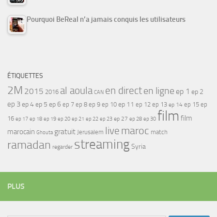
Pourquoi BeReal n’a jamais conquis les utilisateurs
ÉTIQUETTES
2M
al aoula
en direct
en ligne
2015
ep 1
ep 2
2016
CAN
ep 3
ep 4
ep 5
ep 6
ep 7
ep 11
ep 8
ep 9
ep 10
ep 12
ep 13
ep 15
ep
ep 14
film
film
16
ep 17
ep 21
ep 27
ep 18
ep 19
ep 20
ep 22
ep 23
ep 28
ep 30
maroc
live
gratuit
marocain
Jerusalem
match
Ghouta
streaming
ramadan
Syria
regarder
PLUS