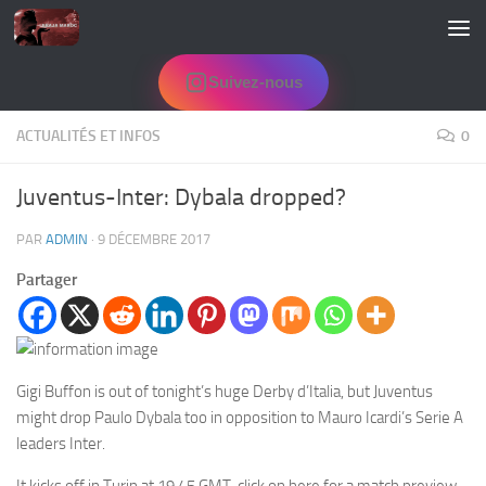
Skip to content
Suivez-nous
ACTUALITÉS ET INFOS
0
Juventus-Inter: Dybala dropped?
PAR
ADMIN
·
9 DÉCEMBRE 2017
Partager
Gigi Buffon is out of tonight’s huge Derby d’Italia, but Juventus
might drop Paulo Dybala too in opposition to Mauro Icardi’s Serie A
leaders Inter.