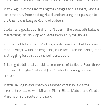
It kicks off in Turin at 19.45 GMT, click on here for a match preview.
Max Allegri is compelled to ring the changes to his aspect, who are
contemporary from beating Napoli and securing their passage to
the Champions League Round of Sixteen.
Captain and goalkeeper Buffon isn’t even in the squad attributable
to a calf anguish, so Wojciech Szczesny will buy the gloves.
Stephan Lichtsteiner and Marko Pjaca also miss out, but there are
reports Allegri will in the beginning leave Dybala on the bench, as he
is struggling for carry out and self perception.
This might additionally enable a commerce of tactics to Four-three-
three with Douglas Costa and Juan Cuadrado flanking Gonzalo
Higuain.
Mattia De Sciglio and Kwadwo Asamoah continuously is the
elephantine-backs, with Miralem Pjanic, Blaise Matuidi and Claudio
Marchisio in the route of the park.