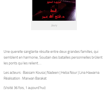
Joury
Une querelle sanglante résulte entre deux grandes familles, qui
semblent en harmonie, Soudain des batailles personnelles brûlent
les ponts qui les relient….
Les acteurs : Bassam Kousa | Nadeen | Heba Nour | Lina Hawarna
Réalisation : Marwan Barakat
(Visité 36 fois, 1 aujourd'hui)