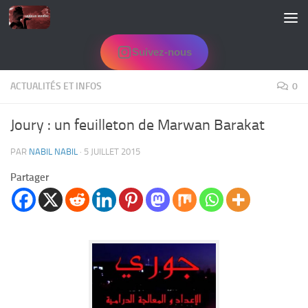
Skip to content
Suivez-nous
ACTUALITÉS ET INFOS
0
Joury : un feuilleton de Marwan Barakat
PAR
NABIL NABIL
·
5 JUILLET 2015
Partager