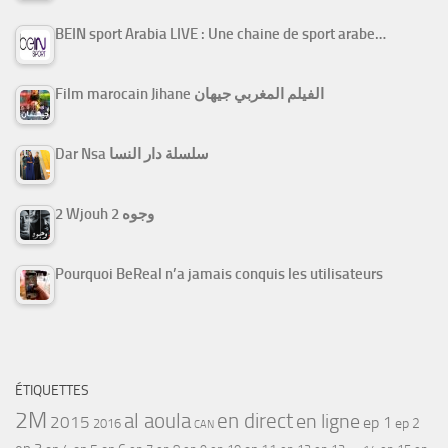
BEIN sport Arabia LIVE : Une chaine de sport arabe…
Film marocain Jihane الفيلم المغربي جيهان
Dar Nsa سلسلة دار النسا
2 Wjouh 2 وجوه
Pourquoi BeReal n’a jamais conquis les utilisateurs
ÉTIQUETTES
2M
al aoula
en direct
en ligne
2015
ep 1
ep 2
2016
CAN