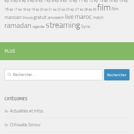
ep 3
ep 4
ep 5
ep 6
ep 7
ep 11
ep 8
ep 9
ep 10
ep 12
ep 13
ep 15
ep
ep 14
film
film
16
ep 17
ep 21
ep 27
ep 18
ep 19
ep 20
ep 22
ep 23
ep 28
ep 30
maroc
live
gratuit
marocain
Jerusalem
match
Ghouta
streaming
ramadan
Syria
regarder
PLUS
Rechercher :
CATÉGORIES
Actualités et Infos
Chhiwate Sorour