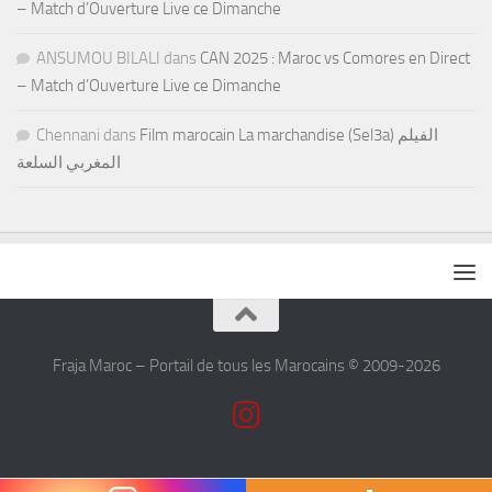
– Match d’Ouverture Live ce Dimanche
ANSUMOU BILALI
dans
CAN 2025 : Maroc vs Comores en Direct
– Match d’Ouverture Live ce Dimanche
Chennani
dans
Film marocain La marchandise (Sel3a) الفيلم
المغربي السلعة
Fraja Maroc – Portail de tous les Marocains © 2009-2026