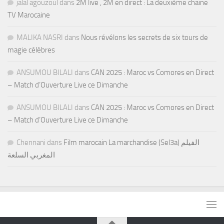
jalal agouzoul
dans
2M live , 2M en direct : La deuxième chaine
TV Marocaine
MALIKA NASRI
dans
Nous révélons les secrets de six tours de
magie célèbres
ANSUMOU BILALI
dans
CAN 2025 : Maroc vs Comores en Direct
– Match d’Ouverture Live ce Dimanche
ANSUMOU BILALI
dans
CAN 2025 : Maroc vs Comores en Direct
– Match d’Ouverture Live ce Dimanche
Chennani
dans
Film marocain La marchandise (Sel3a) الفيلم
المغربي السلعة