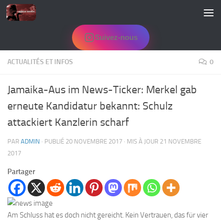
Skip to content
Suivez-nous
ACTUALITÉS ET INFOS
0
Jamaika-Aus im News-Ticker: Merkel gab
erneute Kandidatur bekannt: Schulz
attackiert Kanzlerin scharf
PAR
ADMIN
· PUBLIÉ
20 NOVEMBRE 2017
· MIS À JOUR
21 NOVEMBRE
2017
Partager
Am Schluss hat es doch nicht gereicht. Kein Vertrauen, das für vier