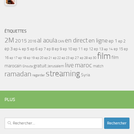
ÉTIQUETTES
2M
al aoula
en direct
en ligne
2015
ep 1
ep 2
2016
CAN
ep 3
ep 4
ep 5
ep 6
ep 7
ep 11
ep 8
ep 9
ep 10
ep 12
ep 13
ep 15
ep
ep 14
film
film
16
ep 17
ep 21
ep 27
ep 18
ep 19
ep 20
ep 22
ep 23
ep 28
ep 30
maroc
live
gratuit
marocain
Jerusalem
match
Ghouta
streaming
ramadan
Syria
regarder
PLUS
Rechercher :