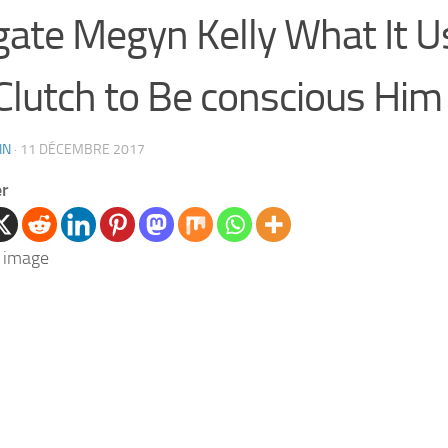
ate Megyn Kelly What It U
Clutch to Be conscious Him
IN
·
11 DÉCEMBRE 2017
er