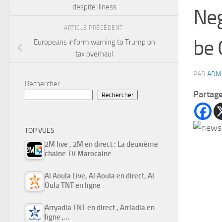
despite illness
Neg
ARTICLE PRÉCÉDENT
be 
Europeans inform warning to Trump on
tax overhaul
PAR
ADM
Rechercher
Partag
Rechercher
TOP VUES
2M live , 2M en direct : La deuxième
chaine TV Marocaine
Al Aoula Live, Al Aoula en direct, Al
Oula TNT en ligne
Arryadia TNT en direct , Arriadia en
ligne ,…