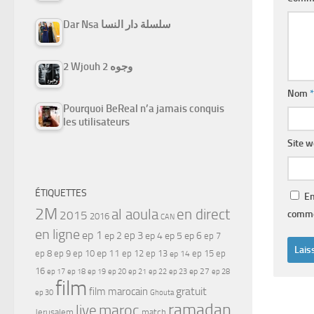
Dar Nsa سلسلة دار النسا
2 Wjouh 2 وجوه
Nom
*
Pourquoi BeReal n’a jamais conquis
les utilisateurs
Site 
ÉTIQUETTES
En
2M
al aoula
en direct
comme
2015
2016
CAN
en ligne
ep 1
ep 3
ep 2
ep 4
ep 5
ep 6
ep 7
ep 11
ep 8
ep 9
ep 10
ep 12
ep 13
ep 15
ep
ep 14
16
ep 17
ep 21
ep 27
ep 18
ep 19
ep 20
ep 22
ep 23
ep 28
film
gratuit
film marocain
ep 30
Ghouta
ramadan
maroc
live
Jerusalem
match