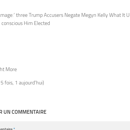
Damage:’ three Trump Accusers Negate Megyn Kelly What It U
e conscious Him Elected
ht More
15 fois, 1 aujourd'hui)
ER UN COMMENTAIRE
entaire
*