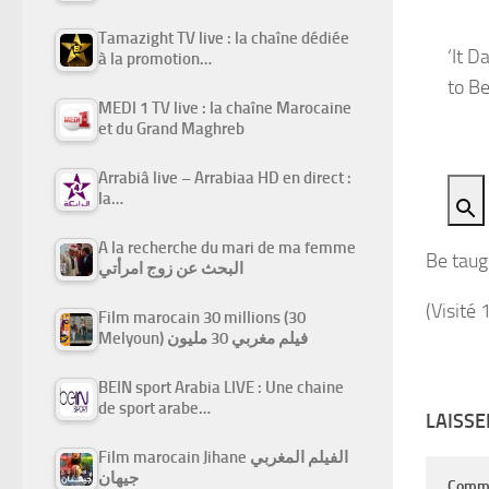
Tamazight TV live : la chaîne dédiée
‘It 
à la promotion…
to B
MEDI 1 TV live : la chaîne Marocaine
et du Grand Maghreb
Arrabiâ live – Arrabiaa HD en direct :
la…
A la recherche du mari de ma femme
Be taug
البحث عن زوج امرأتي
(Visité 
Film marocain 30 millions (30
Melyoun) فيلم مغربي 30 مليون
BEIN sport Arabia LIVE : Une chaine
de sport arabe…
LAISS
Film marocain Jihane الفيلم المغربي
جيهان
Comm