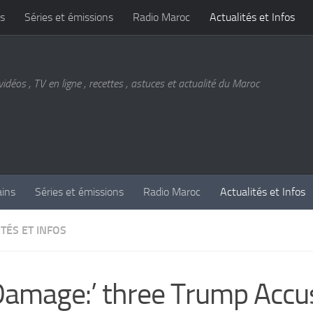
s
Séries et émissions
Radio Maroc
Actualités et Infos
vidéos , TV en ligne , recettes , astuces et actualité du Maroc
ains
Séries et émissions
Radio Maroc
Actualités et Infos
TÉS ET INFOS
 Damage:’ three Trump Accu