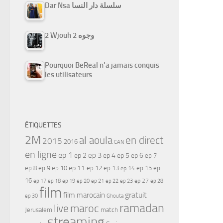
Dar Nsa سلسلة دار النسا
2 Wjouh 2 وجوه
Pourquoi BeReal n’a jamais conquis
les utilisateurs
ÉTIQUETTES
2M
al aoula
en direct
2015
2016
CAN
en ligne
ep 1
ep 3
ep 2
ep 4
ep 5
ep 6
ep 7
ep 11
ep 8
ep 9
ep 10
ep 12
ep 13
ep 15
ep
ep 14
16
ep 17
ep 21
ep 27
ep 18
ep 19
ep 20
ep 22
ep 23
ep 28
film
gratuit
film marocain
ep 30
Ghouta
ramadan
maroc
live
Jerusalem
match
streaming