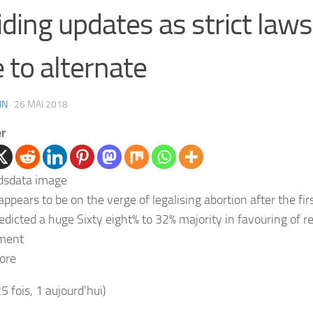
iding updates as strict laws
e to alternate
IN
·
26 MAI 2018
er
appears to be on the verge of legalising abortion after the firs
redicted a huge Sixty eight% to 32% majority in favouring of r
ment
ore
25 fois, 1 aujourd'hui)