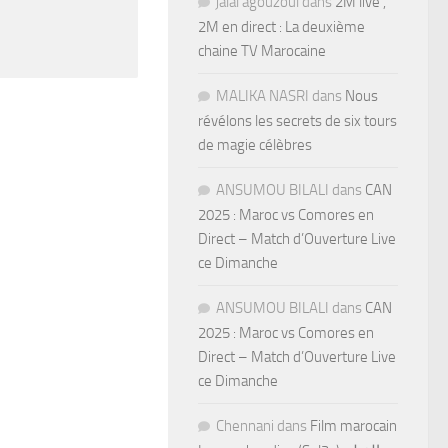
jalal agouzoul
dans
2M live ,
2M en direct : La deuxième
chaine TV Marocaine
MALIKA NASRI
dans
Nous
révélons les secrets de six tours
de magie célèbres
ANSUMOU BILALI
dans
CAN
2025 : Maroc vs Comores en
Direct – Match d’Ouverture Live
ce Dimanche
ANSUMOU BILALI
dans
CAN
2025 : Maroc vs Comores en
Direct – Match d’Ouverture Live
ce Dimanche
Chennani
dans
Film marocain