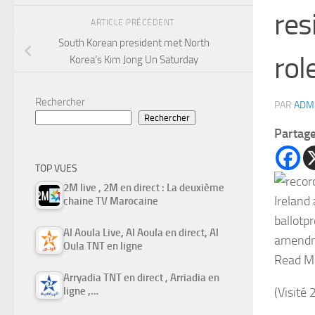
res
ARTICLE PRÉCÉDENT
South Korean president met North
rol
Korea’s Kim Jong Un Saturday
Rechercher
PAR
ADM
Rechercher
Partag
TOP VUES
2M live , 2M en direct : La deuxième
Ireland 
chaine TV Marocaine
ballotp
Al Aoula Live, Al Aoula en direct, Al
amend
Oula TNT en ligne
Read M
Arryadia TNT en direct , Arriadia en
(Visité 
ligne ,…