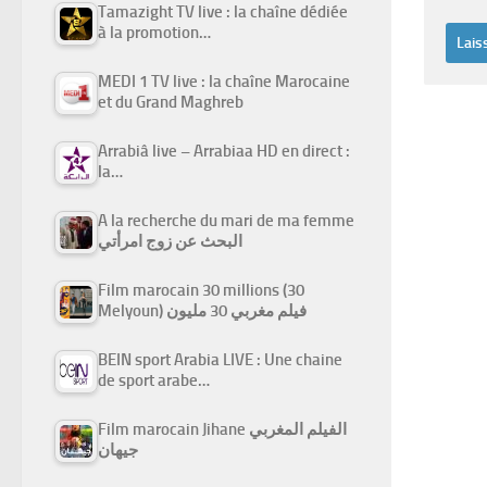
Tamazight TV live : la chaîne dédiée
à la promotion…
MEDI 1 TV live : la chaîne Marocaine
et du Grand Maghreb
Arrabiâ live – Arrabiaa HD en direct :
la…
A la recherche du mari de ma femme
البحث عن زوج امرأتي
Film marocain 30 millions (30
Melyoun) فيلم مغربي 30 مليون
BEIN sport Arabia LIVE : Une chaine
de sport arabe…
Film marocain Jihane الفيلم المغربي
جيهان