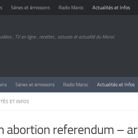
s
Séries et émissions
Radio Maroc
Actualités et Infos
vidéos , TV en ligne , recettes , astuces et actualité du Maroc
ains
Séries et émissions
Radio Maroc
Actualités et Infos
TÉS ET INFOS
sh abortion referendum – a