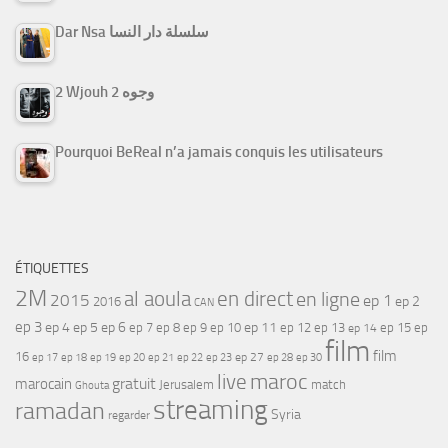
Dar Nsa سلسلة دار النسا
2 Wjouh 2 وجوه
Pourquoi BeReal n’a jamais conquis les utilisateurs
ÉTIQUETTES
2M
al aoula
en direct
en ligne
2015
ep 1
ep 2
2016
CAN
ep 3
ep 4
ep 5
ep 6
ep 7
ep 11
ep 8
ep 9
ep 10
ep 12
ep 13
ep 15
ep
ep 14
film
film
16
ep 17
ep 21
ep 27
ep 18
ep 19
ep 20
ep 22
ep 23
ep 28
ep 30
maroc
live
gratuit
marocain
Jerusalem
match
Ghouta
streaming
ramadan
Syria
regarder