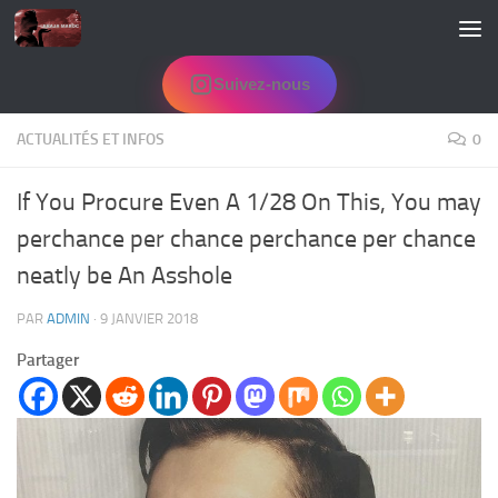
Skip to content
Suivez-nous
ACTUALITÉS ET INFOS
0
If You Procure Even A 1/28 On This, You may
perchance per chance perchance per chance
neatly be An Asshole
PAR
ADMIN
·
9 JANVIER 2018
Partager